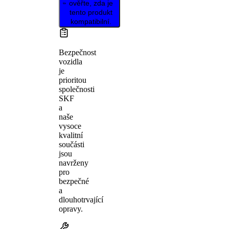
ověřte, zda je
tento produkt
kompatibilní.
Bezpečnost
vozidla
je
prioritou
společnosti
SKF
a
naše
vysoce
kvalitní
součásti
jsou
navrženy
pro
bezpečné
a
dlouhotrvající
opravy.