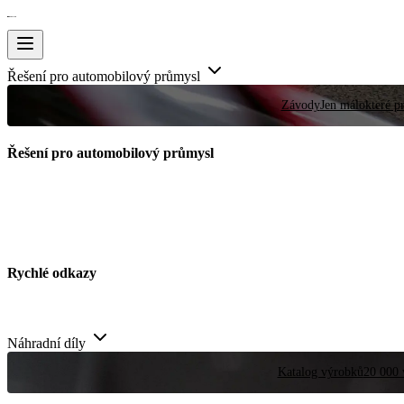
Řešení pro automobilový průmysl
Závody
Jen málokteré pr
Řešení pro automobilový průmysl
Rychlé odkazy
Náhradní díly
Katalog výrobků
20 000 