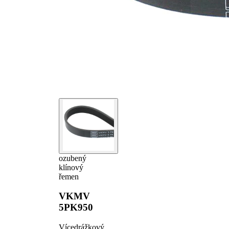
ozubený
klínový
řemen
VKMV
5PK950
Vícedrážkový