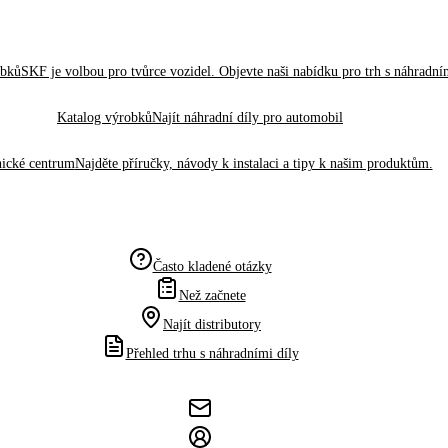
obků
SKF je volbou pro tvůrce vozidel. Objevte naši nabídku pro trh s náhradním
Katalog výrobků
Najít náhradní díly pro automobil
ické centrum
Najděte příručky, návody k instalaci a tipy k našim produktům.
Často kladené otázky
Než začnete
Najít distributory
Přehled trhu s náhradními díly