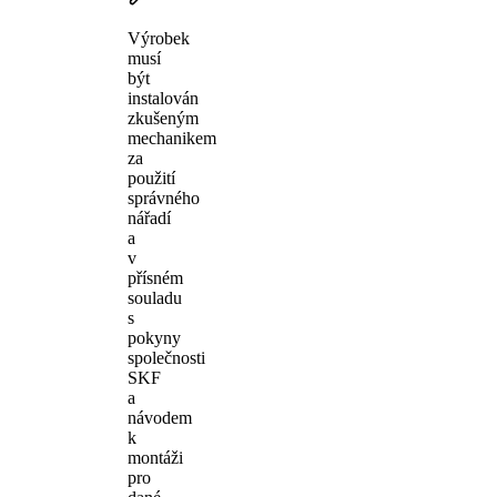
Výrobek
musí
být
instalován
zkušeným
mechanikem
za
použití
správného
nářadí
a
v
přísném
souladu
s
pokyny
společnosti
SKF
a
návodem
k
montáži
pro