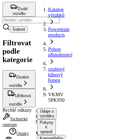
Zvolit
Katalog
vozidlo
výrobků
Powertrain
Submit
products
Filtrovat
Pohon
podle
příslušenství
kategorie
ozubený
klínový
Osobní
řemen
vozidla
VKMV
Užitková
5PK950
vozidla
Rychlé odkazy
ozubený
Údaje o
klínový
výrobku
Technické
řemen
Pokyny
centrum
k
opravě
VKMV
Otázky
Kompatibilita