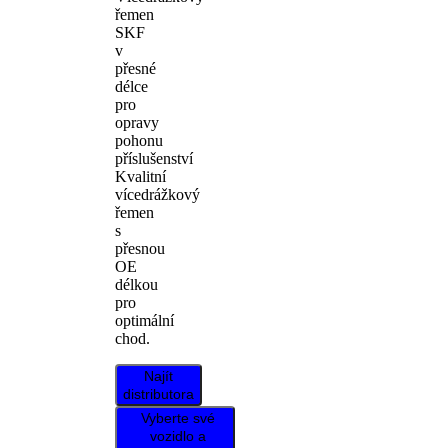
řemen
SKF
v
přesné
délce
pro
opravy
pohonu
příslušenství
Kvalitní
vícedrážkový
řemen
s
přesnou
OE
délkou
pro
optimální
chod.
Najít
distributora
Vyberte své
vozidlo a