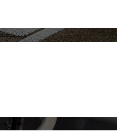
ristické závody.
íly pro automobil