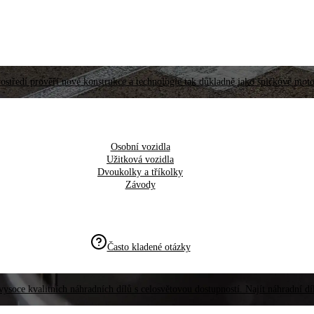
ostředí prověří nové konstrukce a technologie tak důkladně jako špičkové moto
Osobní vozidla
Užitková vozidla
Dvoukolky a tříkolky
Závody
Často kladené otázky
vysoce kvalitních náhradních dílů s celosvětovou dostupností. Najít náhradní d