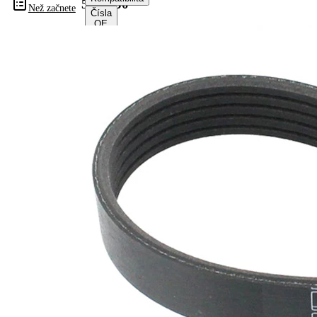
5PK950
Než začnete
Čísla
OE
Informace o výrobku
Vlastnost
Hodnota
Délka
950 mm
Šířka
17,80 mm
Barva
černá
Počet
5
žeber
Žádná
SVHC
SVHC
substance
EPDM
(Ethylen-
Materiál
Propylen-
řemene
Dien-
Kautschuk)