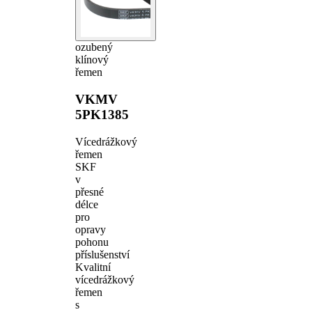
ozubený
klínový
řemen
VKMV
5PK1385
Vícedrážkový
řemen
SKF
v
přesné
délce
pro
opravy
pohonu
příslušenství
Kvalitní
vícedrážkový
řemen
s