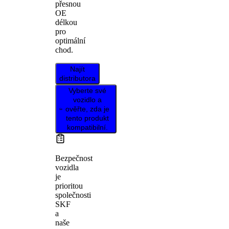
přesnou
OE
délkou
pro
optimální
chod.
Najít
distributora
Vyberte své
vozidlo a
ověřte, zda je
tento produkt
kompatibilní.
Bezpečnost
vozidla
je
prioritou
společnosti
SKF
a
naše