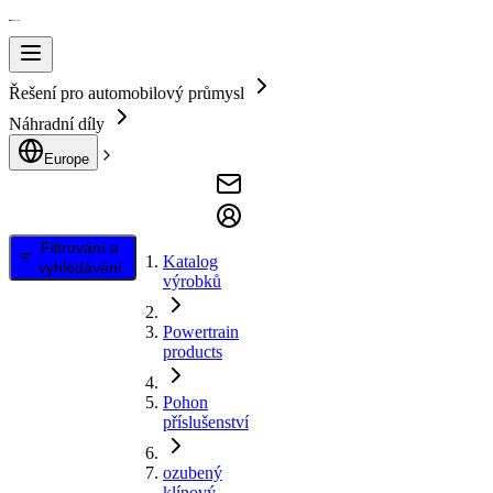
Řešení pro automobilový průmysl
Náhradní díly
Europe
Filtrování a
Katalog
vyhledávání
výrobků
Powertrain
products
Pohon
příslušenství
ozubený
klínový