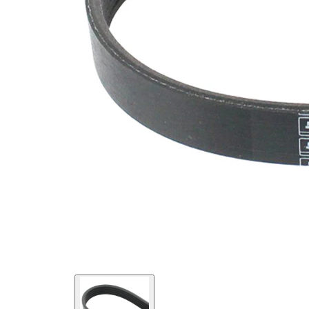
SVHC
SVHC
substance
EPDM
(Ethylen-
Materiál
Propylen-
řemene
Dien-
Kautschuk)