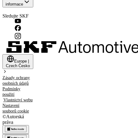
informace
Sledujte SKF
Europe
|
Czech
Česko
Zásady ochrany
osobních údajů
Podmínky
použití
Vlastnictví webu
Nastavení
souborů cookie
©
Autorská
práva