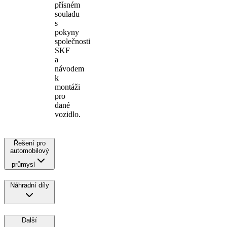
přísném
souladu
s
pokyny
společnosti
SKF
a
návodem
k
montáži
pro
dané
vozidlo.
Řešení pro
automobilový
průmysl
Náhradní díly
Další