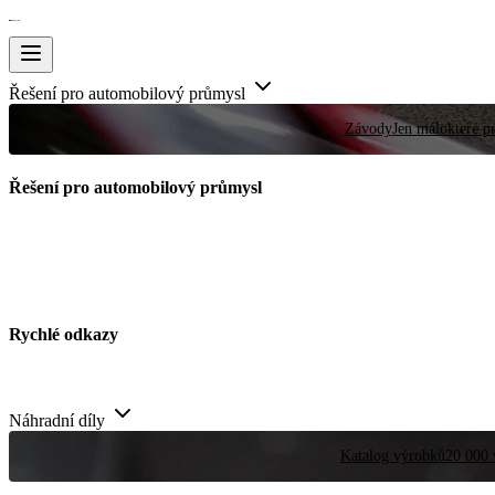
Řešení pro automobilový průmysl
Závody
Jen málokteré pr
Řešení pro automobilový průmysl
Rychlé odkazy
Náhradní díly
Katalog výrobků
20 000 