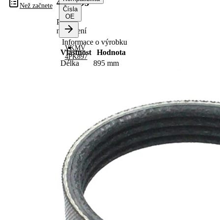
4PK895
Než začnete
Čísla
OE
Po
nahrazení
Informace o výrobku
VKMV
Vlastnost
Hodnota
4PK897
Délka
895 mm
Šířka
14,24 mm
Barva
černá
Počet
4
žeber
Žádná
SVHC
SVHC
substance
EPDM
(Ethylen-
Materiál
Propylen-
řemene
Dien-
Kautschuk)