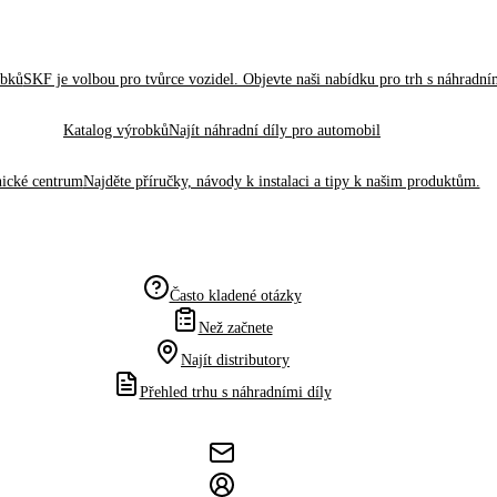
obků
SKF je volbou pro tvůrce vozidel. Objevte naši nabídku pro trh s náhradním
Katalog výrobků
Najít náhradní díly pro automobil
ické centrum
Najděte příručky, návody k instalaci a tipy k našim produktům.
Často kladené otázky
Než začnete
Najít distributory
Přehled trhu s náhradními díly