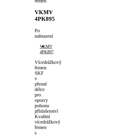
řemen
VKMV
4PK895
Po
nahrazení
VKMV
4PK897
Vícedrážkový
řemen
SKF
v
přesné
délce
pro
opravy
pohonu
příslušenství
Kvalitní
vícedrážkový
řemen
s