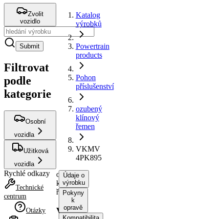
Zvolit
Katalog
vozidlo
výrobků
Powertrain
Submit
products
Filtrovat
Pohon
podle
příslušenství
kategorie
ozubený
klínový
Osobní
řemen
vozidla
VKMV
Užitková
4PK895
vozidla
Rychlé odkazy
ozubený
Údaje o
klínový
výrobku
Technické
řemen
Pokyny
centrum
k
opravě
VKMV
Otázky
Kompatibilita