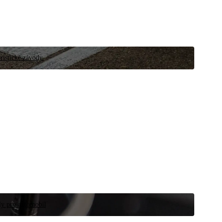
ristické závody.
íly pro automobil