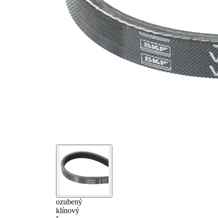
ozubený
klínový