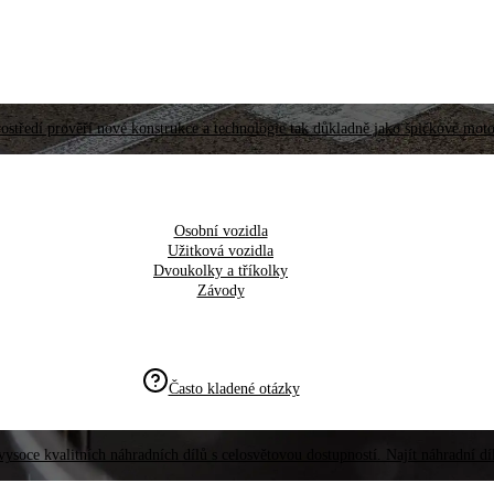
ostředí prověří nové konstrukce a technologie tak důkladně jako špičkové moto
Osobní vozidla
Užitková vozidla
Dvoukolky a tříkolky
Závody
Často kladené otázky
vysoce kvalitních náhradních dílů s celosvětovou dostupností. Najít náhradní d