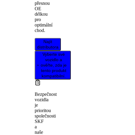
přesnou
OE
délkou
pro
optimální
chod.
Najít
distributora
Vyberte své
vozidlo a
ověřte, zda je
tento produkt
kompatibilní.
Bezpečnost
vozidla
je
prioritou
společnosti
SKF
a
naše