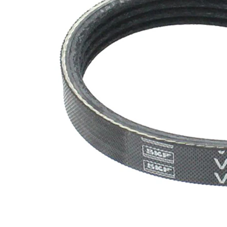
SVHC
SVHC
substance
EPDM
(Ethylen-
Materiál
Propylen-
řemene
Dien-
Kautschuk)