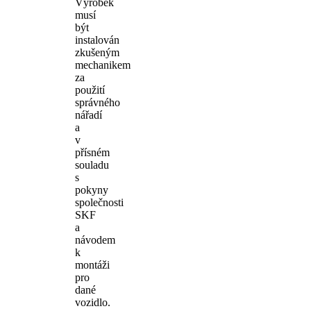
Výrobek
musí
být
instalován
zkušeným
mechanikem
za
použití
správného
nářadí
a
v
přísném
souladu
s
pokyny
společnosti
SKF
a
návodem
k
montáži
pro
dané
vozidlo.