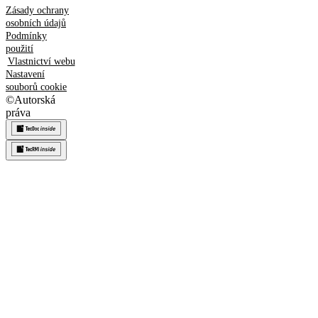
Zásady ochrany
osobních údajů
Podmínky
použití
Vlastnictví webu
Nastavení
souborů cookie
©
Autorská
práva