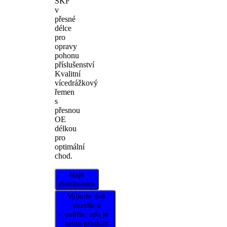
SKF
v
přesné
délce
pro
opravy
pohonu
příslušenství
Kvalitní
vícedrážkový
řemen
s
přesnou
OE
délkou
pro
optimální
chod.
Najít
distributora
Vyberte své
vozidlo a
ověřte, zda je
tento produkt