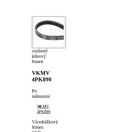
ozubený
klínový
řemen
VKMV
4PK890
Po
nahrazení
VKMV
4PK889
Vícedrážkový
řemen