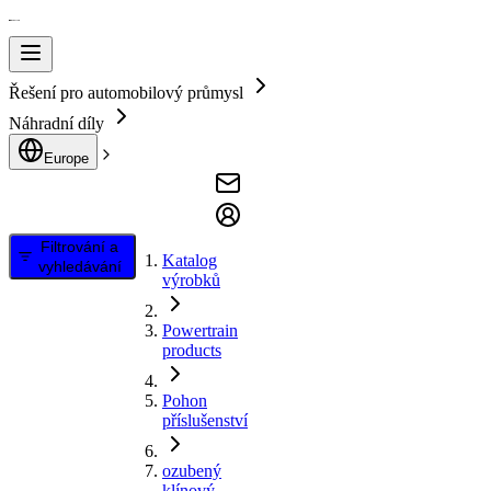
Řešení pro automobilový průmysl
Náhradní díly
Europe
Filtrování a
Katalog
vyhledávání
výrobků
Powertrain
products
Pohon
příslušenství
ozubený
klínový