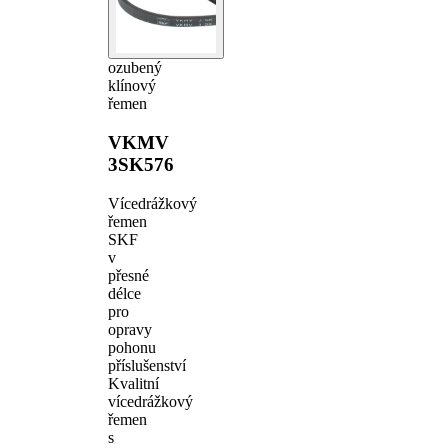
ozubený
klínový
řemen
VKMV
3SK576
Vícedrážkový
řemen
SKF
v
přesné
délce
pro
opravy
pohonu
příslušenství
Kvalitní
vícedrážkový
řemen
s