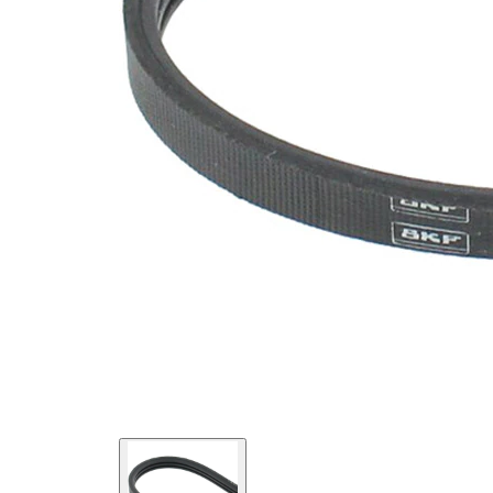
SVHC
SVHC
substance
Vlastnosti
elastický
materiálu
EPDM
(Ethylen-
Materiál
Propylen-
řemene
Dien-
Kautschuk)