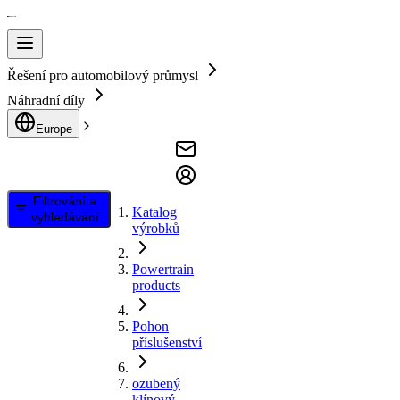
Řešení pro automobilový průmysl
Náhradní díly
Europe
Filtrování a
Katalog
vyhledávání
výrobků
Powertrain
products
Pohon
příslušenství
ozubený
klínový