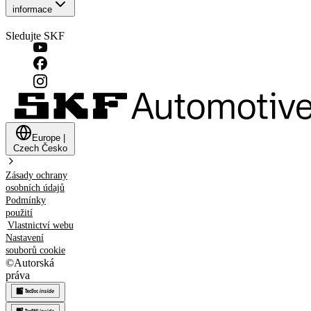
informace
Sledujte SKF
Europe
|
Czech
Česko
Zásady ochrany
osobních údajů
Podmínky
použití
Vlastnictví webu
Nastavení
souborů cookie
©
Autorská
práva