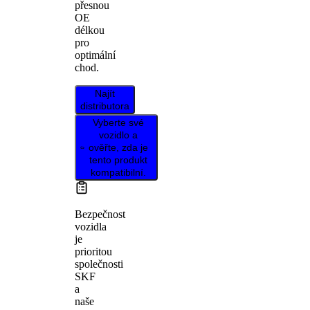
přesnou
OE
délkou
pro
optimální
chod.
Najít
distributora
Vyberte své
vozidlo a
ověřte, zda je
tento produkt
kompatibilní.
Bezpečnost
vozidla
je
prioritou
společnosti
SKF
a
naše