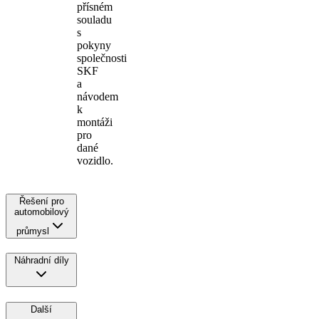
přísném
souladu
s
pokyny
společnosti
SKF
a
návodem
k
montáži
pro
dané
vozidlo.
Řešení pro
automobilový
průmysl
Náhradní díly
Další