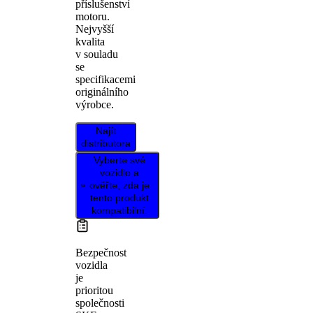
příslušenství
motoru.
Nejvyšší
kvalita
v souladu
se
specifikacemi
originálního
výrobce.
Najít
distributora
Vyberte své
vozidlo a
ověřte, zda je
tento produkt
kompatibilní.
Bezpečnost
vozidla
je
prioritou
společnosti