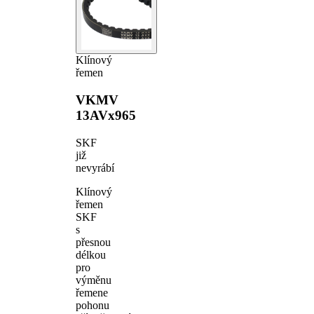
Klínový
řemen
VKMV
13AVx965
SKF
již
nevyrábí
Klínový
řemen
SKF
s
přesnou
délkou
pro
výměnu
řemene
pohonu