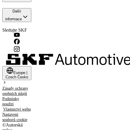
Další
informace
Sledujte SKF
Europe
|
Czech
Česko
Zásady ochrany
osobních údajů
Podmínky
použití
Vlastnictví webu
Nastavení
souborů cookie
©
Autorská