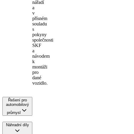
nářadí
a
v
přísném
souladu
s
pokyny
společnosti
SKF
a
návodem
k
montáži
pro
dané
vozidlo.
Řešení pro
automobilový
průmysl
Náhradní díly