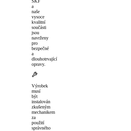
SKF
a
naše
vysoce
kvalitní
součásti
jsou
navrženy
pro
bezpečné
a
dlouhotrvající
opravy.
Výrobek
musí
být
instalován
zkušeným
mechanikem
za
použití
správného