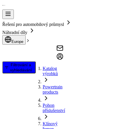
Řešení pro automobilový průmysl
Náhradní díly
Europe
Filtrování a
Katalog
vyhledávání
výrobků
Powertrain
products
Pohon
příslušenství
Klínový
řemen