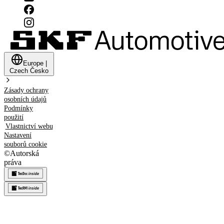
Europe
|
Czech
Česko
Zásady ochrany
osobních údajů
Podmínky
použití
Vlastnictví webu
Nastavení
souborů cookie
©
Autorská
práva