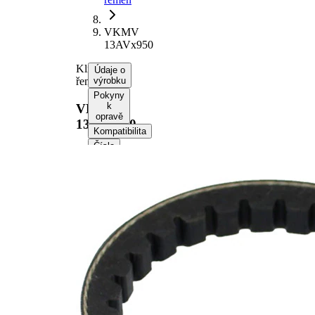
VKMV
13AVx950
Klínový
Údaje o
řemen
výrobku
Pokyny
k
VKMV
opravě
13AVx950
Kompatibilita
Čísla
OE
Informace o
výrobku
Vlastnost
Hodnota
Délka
950 mm
Šířka
13 mm