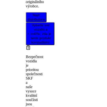
originálního
výrobce.
Najít
distributora
Vyberte své
vozidlo a
ověřte, zda je
tento produkt
kompatibilní.
Bezpečnost
vozidla
je
prioritou
společnosti
SKF
a
naše
vysoce
kvalitní
součásti
jsou