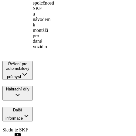
společnosti
SKF
a
návodem
k
montáži
pro
dané
vozidlo.
Řešení pro
automobilový
průmysl
Náhradní díly
Další
informace
Sledujte SKF