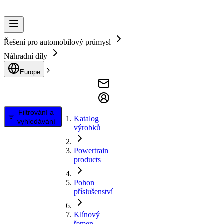
Řešení pro automobilový průmysl
Náhradní díly
Europe
Filtrování a
Katalog
vyhledávání
výrobků
Powertrain
products
Pohon
příslušenství
Klínový
řemen