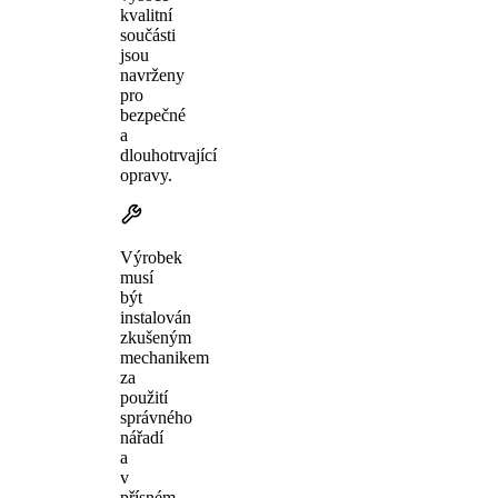
kvalitní
součásti
jsou
navrženy
pro
bezpečné
a
dlouhotrvající
opravy.
Výrobek
musí
být
instalován
zkušeným
mechanikem
za
použití
správného
nářadí
a
v
přísném