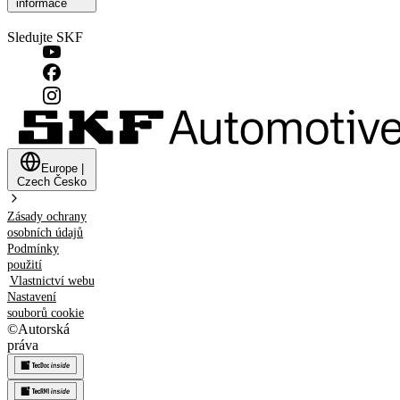
informace
Sledujte SKF
Europe
|
Czech
Česko
Zásady ochrany
osobních údajů
Podmínky
použití
Vlastnictví webu
Nastavení
souborů cookie
©
Autorská
práva