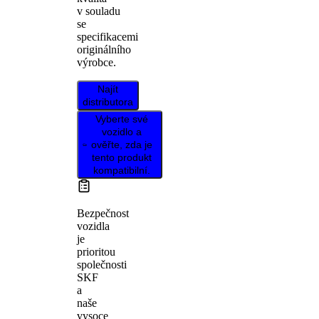
v souladu
se
specifikacemi
originálního
výrobce.
Najít
distributora
Vyberte své
vozidlo a
ověřte, zda je
tento produkt
kompatibilní.
Bezpečnost
vozidla
je
prioritou
společnosti
SKF
a
naše
vysoce