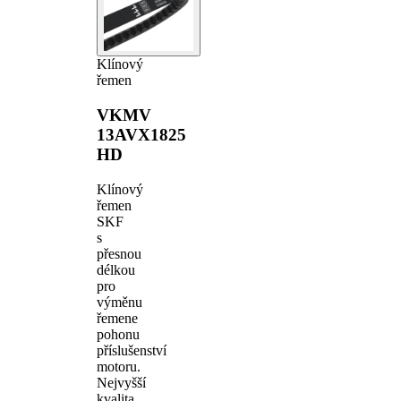
Klínový
řemen
VKMV
13AVX1825
HD
Klínový
řemen
SKF
s
přesnou
délkou
pro
výměnu
řemene
pohonu
příslušenství
motoru.
Nejvyšší
kvalita