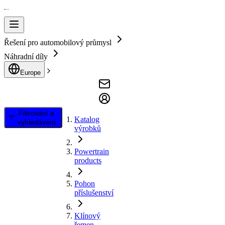
Řešení pro automobilový průmysl
Náhradní díly
Europe
Filtrování a
Katalog
vyhledávání
výrobků
Powertrain
products
Pohon
příslušenství
Klínový
řemen