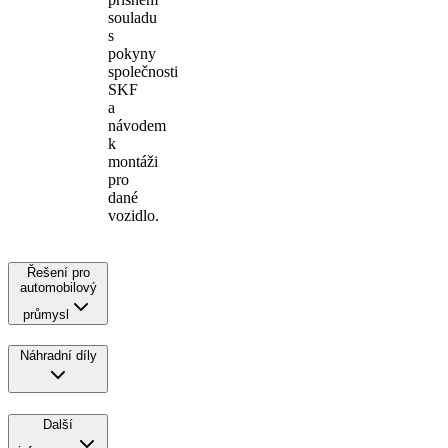
souladu
s
pokyny
společnosti
SKF
a
návodem
k
montáži
pro
dané
vozidlo.
Řešení pro
automobilový
průmysl
Náhradní díly
Další