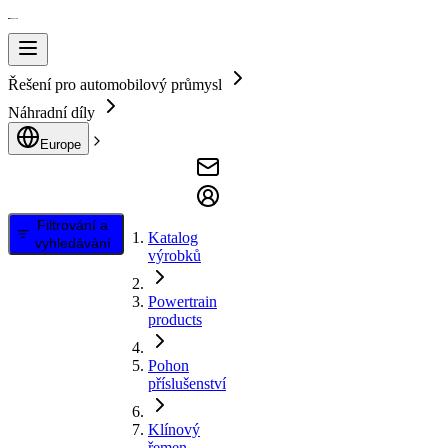
Řešení pro automobilový průmysl
Náhradní díly
Europe
Filtrování a
Katalog
vyhledávání
výrobků
Powertrain
products
Pohon
příslušenství
Klínový
řemen