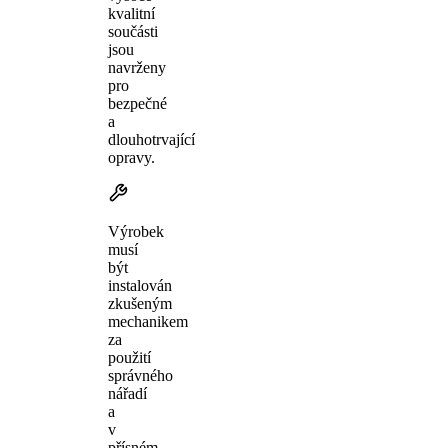
kvalitní
součásti
jsou
navrženy
pro
bezpečné
a
dlouhotrvající
opravy.
Výrobek
musí
být
instalován
zkušeným
mechanikem
za
použití
správného
nářadí
a
v
přísném