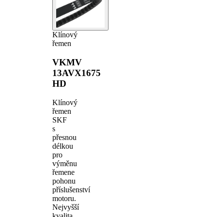
Klínový
řemen
VKMV
13AVX1675
HD
Klínový
řemen
SKF
s
přesnou
délkou
pro
výměnu
řemene
pohonu
příslušenství
motoru.
Nejvyšší
kvalita