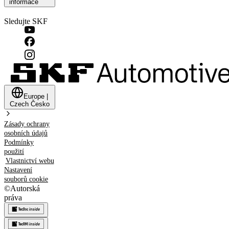
informace
Sledujte SKF
Europe
|
Czech
Česko
Zásady ochrany
osobních údajů
Podmínky
použití
Vlastnictví webu
Nastavení
souborů cookie
©
Autorská
práva