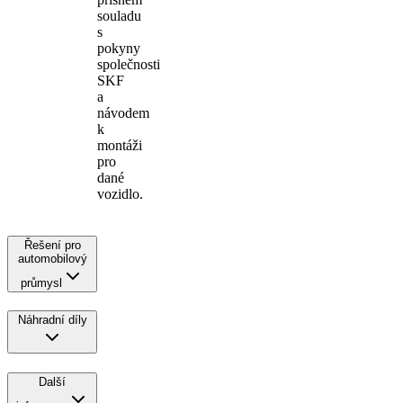
souladu
s
pokyny
společnosti
SKF
a
návodem
k
montáži
pro
dané
vozidlo.
Řešení pro
automobilový
průmysl
Náhradní díly
Další