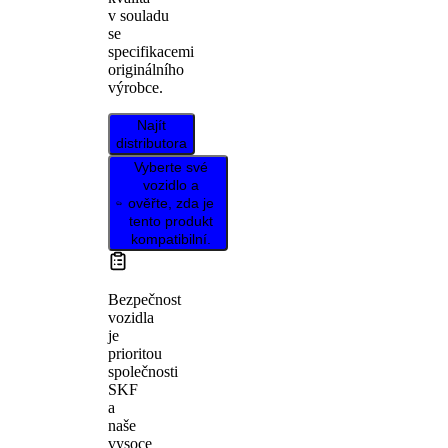
v souladu
se
specifikacemi
originálního
výrobce.
Najít
distributora
Vyberte své
vozidlo a
ověřte, zda je
tento produkt
kompatibilní.
Bezpečnost
vozidla
je
prioritou
společnosti
SKF
a
naše
vysoce