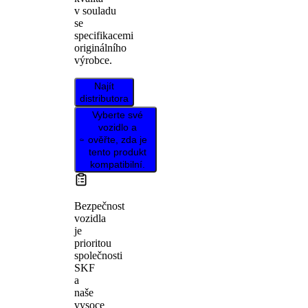
v souladu
se
specifikacemi
originálního
výrobce.
Najít
distributora
Vyberte své
vozidlo a
ověřte, zda je
tento produkt
kompatibilní.
Bezpečnost
vozidla
je
prioritou
společnosti
SKF
a
naše
vysoce