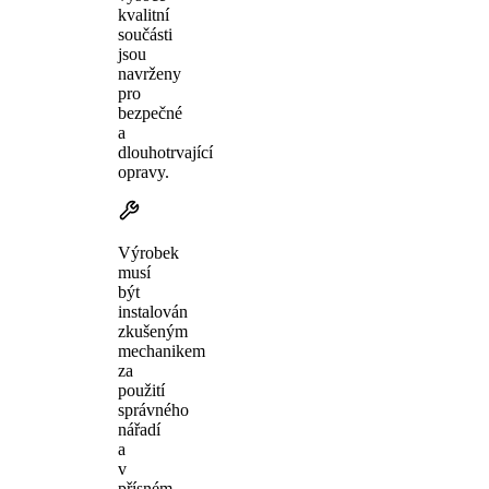
kvalitní
součásti
jsou
navrženy
pro
bezpečné
a
dlouhotrvající
opravy.
Výrobek
musí
být
instalován
zkušeným
mechanikem
za
použití
správného
nářadí
a
v
přísném