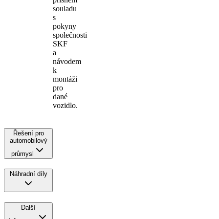
souladu
s
pokyny
společnosti
SKF
a
návodem
k
montáži
pro
dané
vozidlo.
Řešení pro
automobilový
průmysl
Náhradní díly
Další