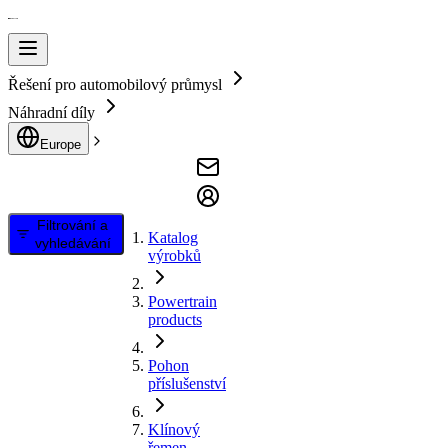
Řešení pro automobilový průmysl
Náhradní díly
Europe
Filtrování a
Katalog
vyhledávání
výrobků
Powertrain
products
Pohon
příslušenství
Klínový
řemen