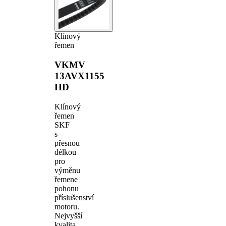
Klínový
řemen
VKMV
13AVX1155
HD
Klínový
řemen
SKF
s
přesnou
délkou
pro
výměnu
řemene
pohonu
příslušenství
motoru.
Nejvyšší
kvalita