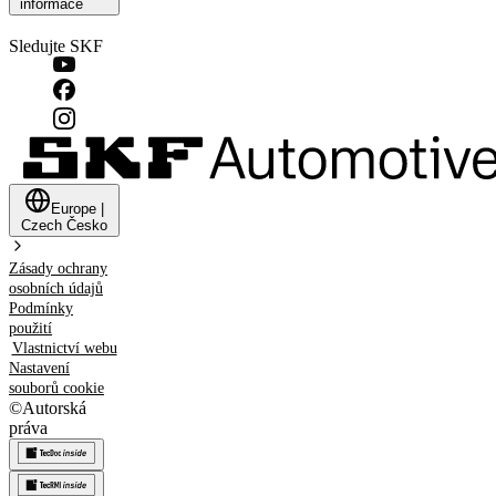
informace
Sledujte SKF
Europe
|
Czech
Česko
Zásady ochrany
osobních údajů
Podmínky
použití
Vlastnictví webu
Nastavení
souborů cookie
©
Autorská
práva