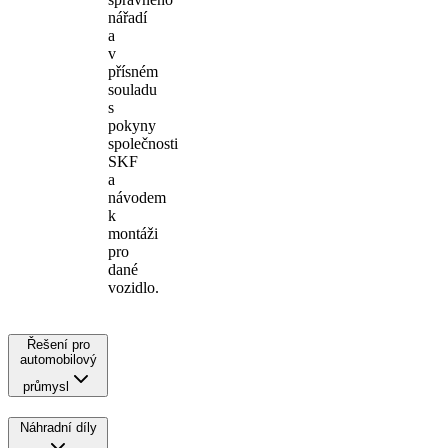
nářadí
a
v
přísném
souladu
s
pokyny
společnosti
SKF
a
návodem
k
montáži
pro
dané
vozidlo.
Řešení pro
automobilový
průmysl
Náhradní díly