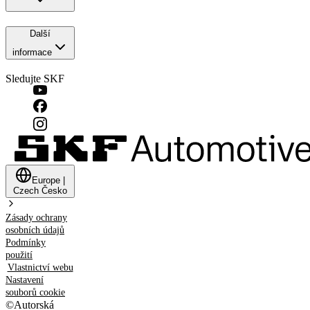
Další
informace
Sledujte SKF
Europe
|
Czech
Česko
Zásady ochrany
osobních údajů
Podmínky
použití
Vlastnictví webu
Nastavení
souborů cookie
©
Autorská