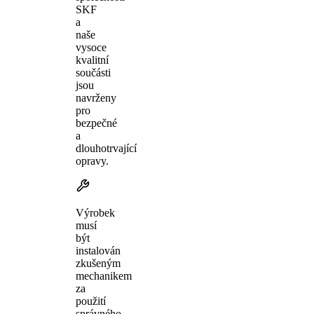
SKF
a
naše
vysoce
kvalitní
součásti
jsou
navrženy
pro
bezpečné
a
dlouhotrvající
opravy.
Výrobek
musí
být
instalován
zkušeným
mechanikem
za
použití
správného