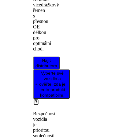
vícedrážkový
řemen
s
přesnou
OE
délkou
pro
optimální
chod.
Najít
distributora
Vyberte své
vozidlo a
ověřte, zda je
tento produkt
kompatibilní.
Bezpečnost
vozidla
je
prioritou
společnosti