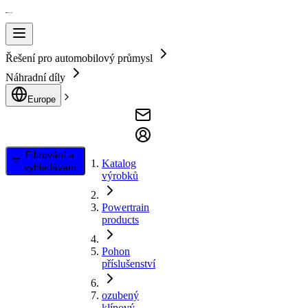
Řešení pro automobilový průmysl
Náhradní díly
Europe
Filtrování a
Katalog
vyhledávání
výrobků
Powertrain
products
Pohon
příslušenství
ozubený
klínový