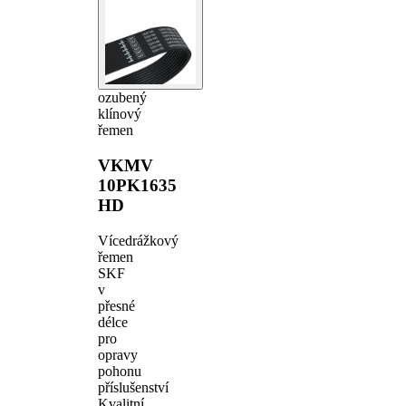
ozubený
klínový
řemen
VKMV
10PK1635
HD
Vícedrážkový
řemen
SKF
v
přesné
délce
pro
opravy
pohonu
příslušenství
Kvalitní