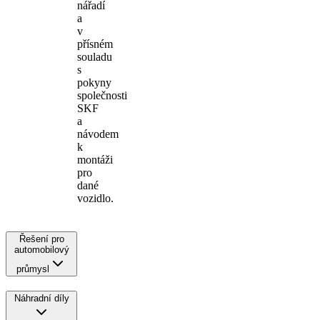
nářadí
a
v
přísném
souladu
s
pokyny
společnosti
SKF
a
návodem
k
montáži
pro
dané
vozidlo.
Řešení pro
automobilový
průmysl
Náhradní díly