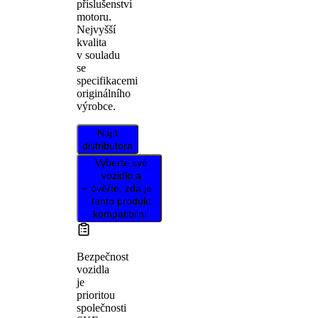
příslušenství
motoru.
Nejvyšší
kvalita
v souladu
se
specifikacemi
originálního
výrobce.
Najít
distributora
Vyberte své
vozidlo a
ověřte, zda je
tento produkt
kompatibilní.
Bezpečnost
vozidla
je
prioritou
společnosti