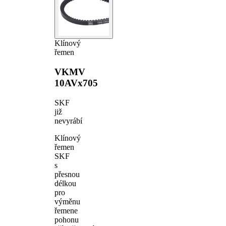
Klínový
řemen
VKMV
10AVx705
SKF
již
nevyrábí
Klínový
řemen
SKF
s
přesnou
délkou
pro
výměnu
řemene
pohonu