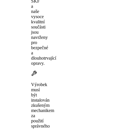
SKF
a
naše
vysoce
kvalitní
součásti
jsou
navrženy
pro
bezpečné
a
dlouhotrvající
opravy.
Výrobek
musí
být
instalován
zkušeným
mechanikem
za
použití
správného