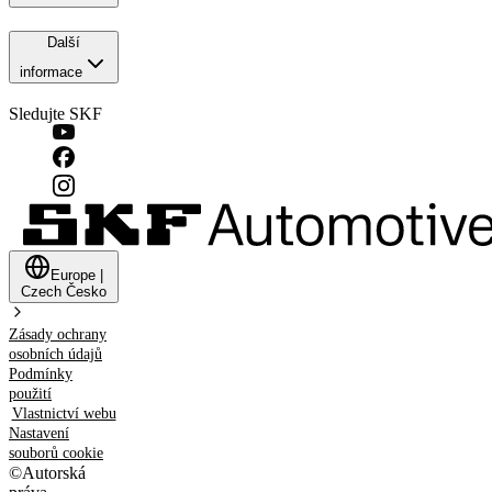
Další
informace
Sledujte SKF
Europe
|
Czech
Česko
Zásady ochrany
osobních údajů
Podmínky
použití
Vlastnictví webu
Nastavení
souborů cookie
©
Autorská