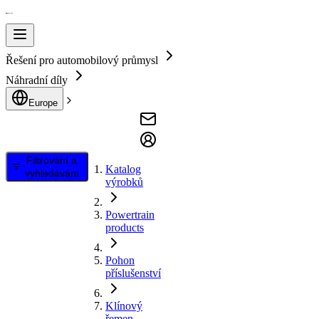
Řešení pro automobilový průmysl
Náhradní díly
Europe
Filtrování a
Katalog
vyhledávání
výrobků
Powertrain
products
Pohon
příslušenství
Klínový
řemen