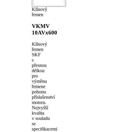
Klínový
řemen
VKMV
10AVx600
Klínový
řemen
SKF
s
přesnou
délkou
pro
výměnu
řemene
pohonu
příslušenství
motoru.
Nejvyšší
kvalita
v souladu
se
specifikacemi