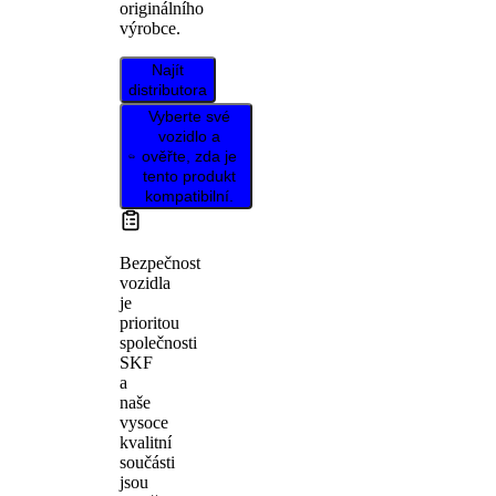
originálního
výrobce.
Najít
distributora
Vyberte své
vozidlo a
ověřte, zda je
tento produkt
kompatibilní.
Bezpečnost
vozidla
je
prioritou
společnosti
SKF
a
naše
vysoce
kvalitní
součásti
jsou