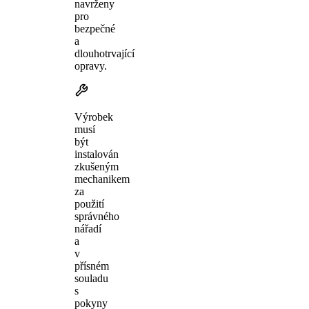
navrženy
pro
bezpečné
a
dlouhotrvající
opravy.
Výrobek
musí
být
instalován
zkušeným
mechanikem
za
použití
správného
nářadí
a
v
přísném
souladu
s
pokyny