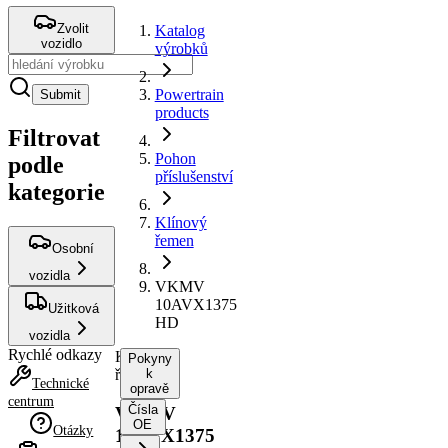
Zvolit
Katalog
vozidlo
výrobků
Powertrain
Submit
products
Filtrovat
Pohon
podle
příslušenství
kategorie
Klínový
řemen
Osobní
vozidla
VKMV
10AVX1375
Užitková
HD
vozidla
Rychlé odkazy
Klínový
Pokyny
řemen
k
Technické
opravě
centrum
Čísla
VKMV
OE
Otázky
10AVX1375