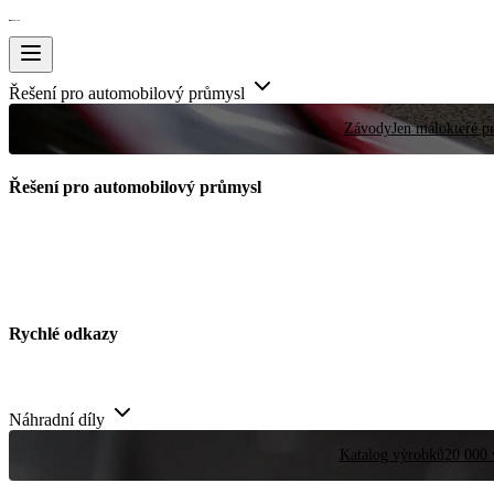
Řešení pro automobilový průmysl
Závody
Jen málokteré pr
Řešení pro automobilový průmysl
Rychlé odkazy
Náhradní díly
Katalog výrobků
20 000 