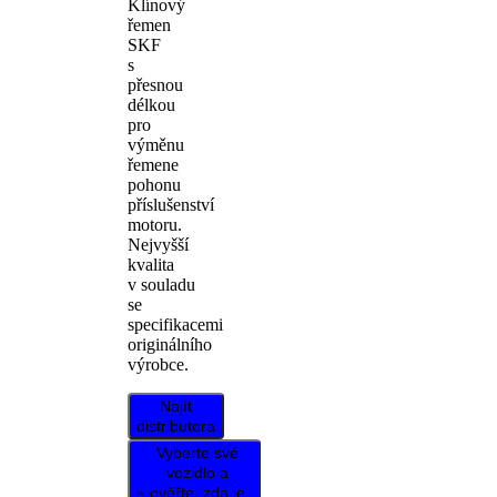
Klínový
řemen
SKF
s
přesnou
délkou
pro
výměnu
řemene
pohonu
příslušenství
motoru.
Nejvyšší
kvalita
v souladu
se
specifikacemi
originálního
výrobce.
Najít
distributora
Vyberte své
vozidlo a
ověřte, zda je