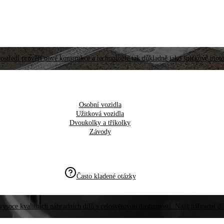
ostředí prověří nové konstrukce a technologie tak důkladně jako špičkové moto
Osobní vozidla
Užitková vozidla
Dvoukolky a tříkolky
Závody
Často kladené otázky
vysoce kvalitních náhradních dílů s celosvětovou dostupností. Najít náhradní d