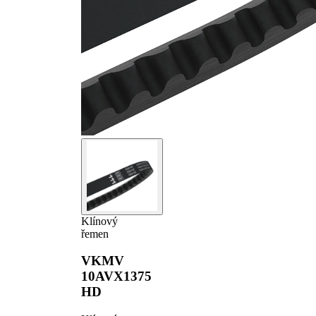
Klínový
řemen
VKMV
10AVX1375
HD