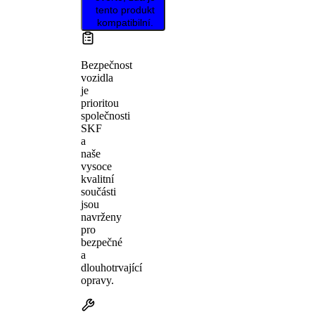
tento produkt
kompatibilní.
Bezpečnost
vozidla
je
prioritou
společnosti
SKF
a
naše
vysoce
kvalitní
součásti
jsou
navrženy
pro
bezpečné
a
dlouhotrvající
opravy.