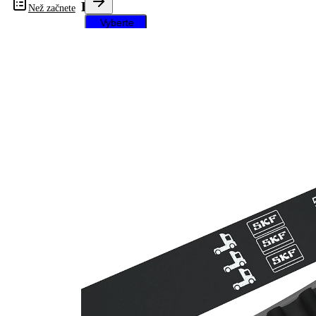
HD
Než začnete
Vyberte
své
vozidlo a
získejte
pokyny k
opravě