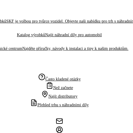
obků
SKF je volbou pro tvůrce vozidel. Objevte naši nabídku pro trh s náhradním
Katalog výrobků
Najít náhradní díly pro automobil
ické centrum
Najděte příručky, návody k instalaci a tipy k našim produktům.
Často kladené otázky
Než začnete
Najít distributory
Přehled trhu s náhradními díly