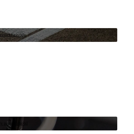
ristické závody.
íly pro automobil