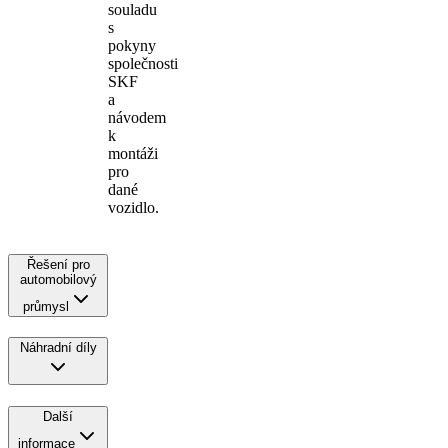
souladu
s
pokyny
společnosti
SKF
a
návodem
k
montáži
pro
dané
vozidlo.
Řešení pro
automobilový
průmysl
Náhradní díly
Další
informace