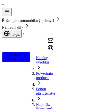
Řešení pro automobilový průmysl
Náhradní díly
Europe
Filtrování a
Katalog
vyhledávání
výrobků
Powertrain
products
Pohon
příslušenství
Napínák,
žebrovaný