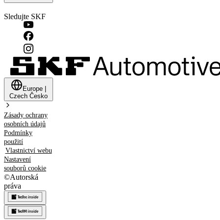
Sledujte SKF
Europe
|
Czech
Česko
Zásady ochrany
osobních údajů
Podmínky
použití
Vlastnictví webu
Nastavení
souborů cookie
©
Autorská
práva