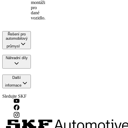
montáži
pro
dané
vozidlo.
Řešení pro
automobilový
průmysl
Náhradní díly
Další
informace
Sledujte SKF