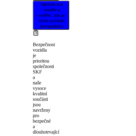
Vyberte své
vozidlo a
ověřte, zda je
tento produkt
kompatibilní.
Bezpečnost
vozidla
je
prioritou
společnosti
SKF
a
naše
vysoce
kvalitní
součásti
jsou
navrženy
pro
bezpečné
a
dlouhotrvající