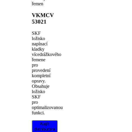
řemen
VKMCV
53021
SKF
ložisko
napínací
kladky
vícedrážkového
řemene
pro
provedení
kompletní
opravy.
Obsahuje
ložisko
SKF
pro
optimalizovanou
funkci.
Najít
distributora