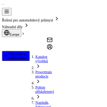
Řešení pro automobilový průmysl
Náhradní díly
Europe
Filtrování a
Katalog
vyhledávání
výrobků
Powertrain
products
Pohon
příslušenství
Napínák,
žebrovaný