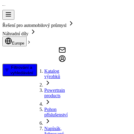
Řešení pro automobilový průmysl
Náhradní díly
Europe
Filtrování a
Katalog
vyhledávání
výrobků
Powertrain
products
Pohon
příslušenství
Napínák,
žebrovaný