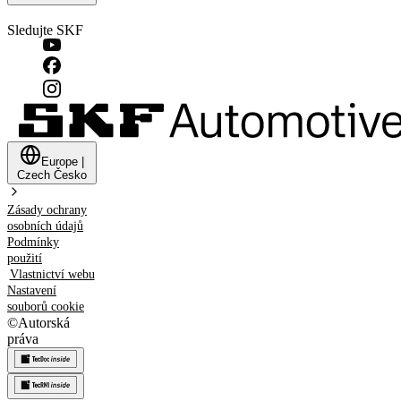
Sledujte SKF
Europe
|
Czech
Česko
Zásady ochrany
osobních údajů
Podmínky
použití
Vlastnictví webu
Nastavení
souborů cookie
©
Autorská
práva