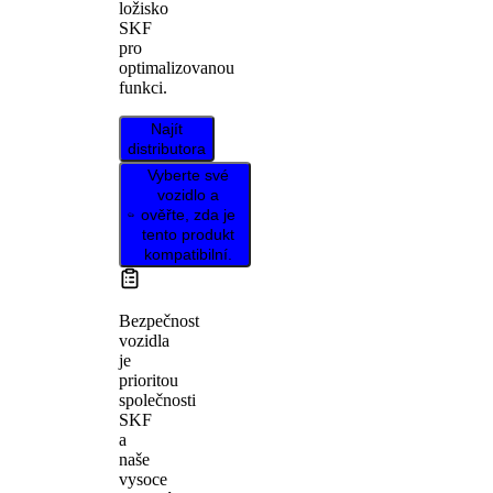
ložisko
SKF
pro
optimalizovanou
funkci.
Najít
distributora
Vyberte své
vozidlo a
ověřte, zda je
tento produkt
kompatibilní.
Bezpečnost
vozidla
je
prioritou
společnosti
SKF
a
naše
vysoce