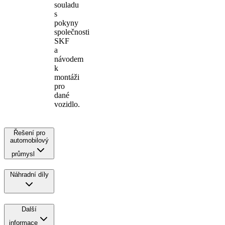
souladu
s
pokyny
společnosti
SKF
a
návodem
k
montáži
pro
dané
vozidlo.
Řešení pro
automobilový
průmysl
Náhradní díly
Další
informace