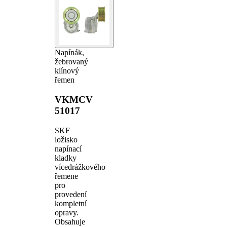
Napínák,
žebrovaný
klínový
řemen
VKMCV
51017
SKF
ložisko
napínací
kladky
vícedrážkového
řemene
pro
provedení
kompletní
opravy.
Obsahuje