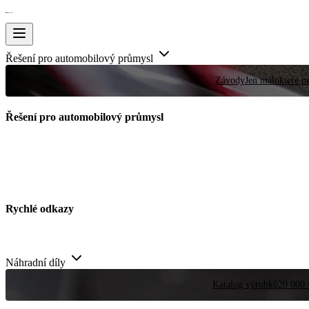
Řešení pro automobilový průmysl
Závody
Jen málokteré pr
Řešení pro automobilový průmysl
Rychlé odkazy
Náhradní díly
Katalog výrobků
20 000 