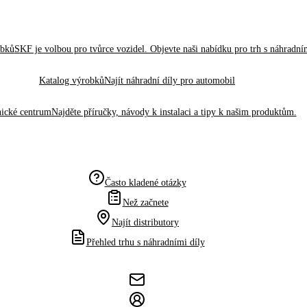
obků
SKF je volbou pro tvůrce vozidel. Objevte naši nabídku pro trh s náhradním
Katalog výrobků
Najít náhradní díly pro automobil
ické centrum
Najděte příručky, návody k instalaci a tipy k našim produktům.
Často kladené otázky
Než začnete
Najít distributory
Přehled trhu s náhradními díly