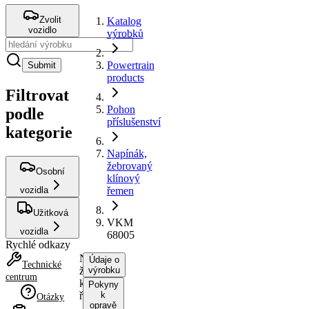
Zvolit
Katalog
vozidlo
výrobků
Powertrain
Submit
products
Filtrovat
Pohon
podle
příslušenství
kategorie
Napínák,
žebrovaný
Osobní
klínový
vozidla
řemen
Užitková
VKM
vozidla
68005
Rychlé odkazy
Napínák,
Údaje o
Technické
žebrovaný
výrobku
centrum
klínový
Pokyny
řemen
k
Otázky
opravě