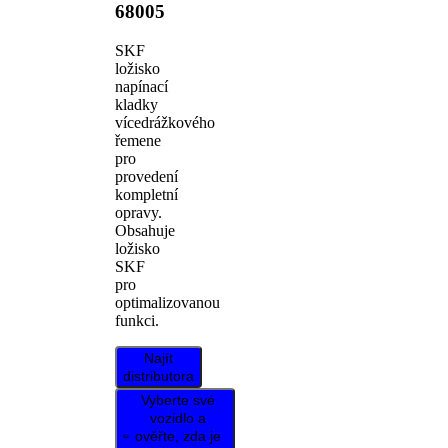
68005
SKF
ložisko
napínací
kladky
vícedrážkového
řemene
pro
provedení
kompletní
opravy.
Obsahuje
ložisko
SKF
pro
optimalizovanou
funkci.
Najít
distributora
Vyberte své
vozidlo a
ověřte, zda je