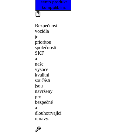
tento produkt
kompatibilní.
Bezpečnost
vozidla
je
prioritou
společnosti
SKF
a
naše
vysoce
kvalitní
součásti
jsou
navrženy
pro
bezpečné
a
dlouhotrvající
opravy.