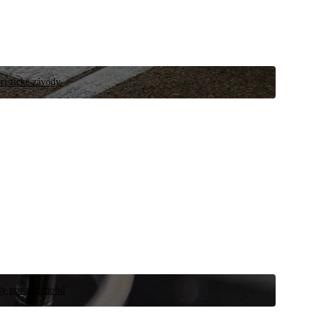
ristické závody.
íly pro automobil