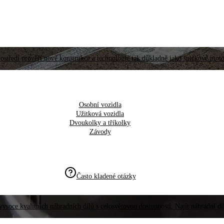
ostředí prověří nové konstrukce a technologie tak důkladně jako špičkové moto
Osobní vozidla
Užitková vozidla
Dvoukolky a tříkolky
Závody
Často kladené otázky
vysoce kvalitních náhradních dílů s celosvětovou dostupností. Najít náhradní d