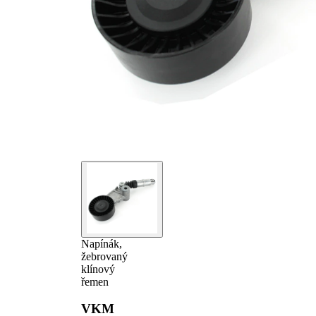
Napínák,
žebrovaný
klínový
řemen
VKM