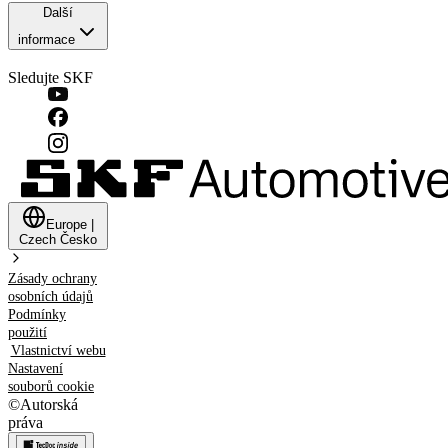
Další
informace
Sledujte SKF
Europe
|
Czech
Česko
Zásady ochrany
osobních údajů
Podmínky
použití
Vlastnictví webu
Nastavení
souborů cookie
©
Autorská
práva