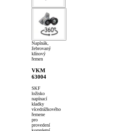
Napínák,
žebrovaný
klínový
řemen
VKM
63004
SKF
ložisko
napínací
kladky
vícedrážkového
řemene
pro
provedení
kompletní