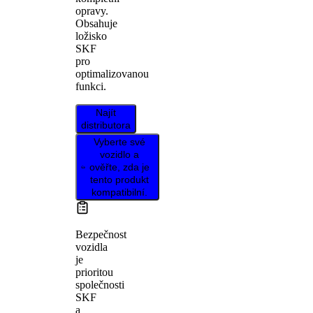
opravy.
Obsahuje
ložisko
SKF
pro
optimalizovanou
funkci.
Najít
distributora
Vyberte své
vozidlo a
ověřte, zda je
tento produkt
kompatibilní.
Bezpečnost
vozidla
je
prioritou
společnosti
SKF
a