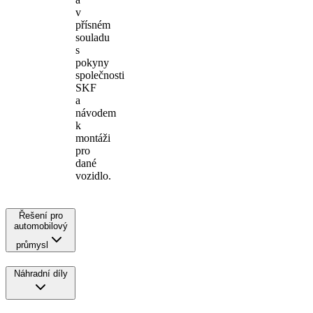
v
přísném
souladu
s
pokyny
společnosti
SKF
a
návodem
k
montáži
pro
dané
vozidlo.
Řešení pro
automobilový
průmysl
Náhradní díly