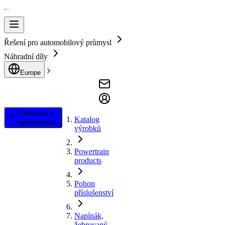
Řešení pro automobilový průmysl
Náhradní díly
Europe
Filtrování a
Katalog
vyhledávání
výrobků
Powertrain
products
Pohon
příslušenství
Napínák,
žebrovaný