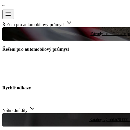
Řešení pro automobilový průmysl
Závody
Jen málokteré pr
Řešení pro automobilový průmysl
Rychlé odkazy
Náhradní díly
Katalog výrobků
20 000 