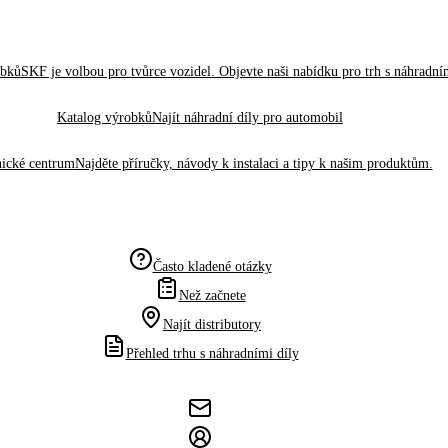
obků
SKF je volbou pro tvůrce vozidel. Objevte naši nabídku pro trh s náhradním
Katalog výrobků
Najít náhradní díly pro automobil
ické centrum
Najděte příručky, návody k instalaci a tipy k našim produktům.
Často kladené otázky
Než začnete
Najít distributory
Přehled trhu s náhradními díly