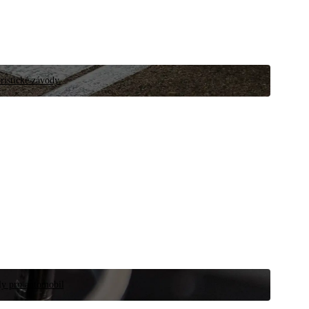
ristické závody.
íly pro automobil