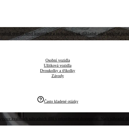
ostředí prověří nové konstrukce a technologie tak důkladně jako špičkové moto
Osobní vozidla
Užitková vozidla
Dvoukolky a tříkolky
Závody
Často kladené otázky
vysoce kvalitních náhradních dílů s celosvětovou dostupností. Najít náhradní d