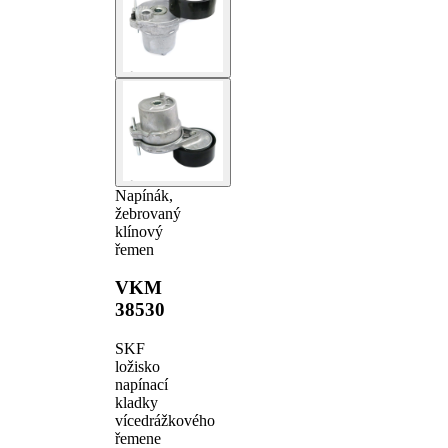
Napínák,
žebrovaný
klínový
řemen
VKM
38530
SKF
ložisko
napínací
kladky
vícedrážkového
řemene