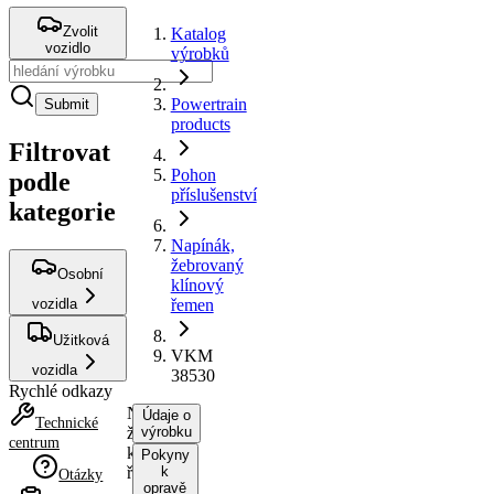
Zvolit
Katalog
vozidlo
výrobků
Powertrain
Submit
products
Filtrovat
Pohon
podle
příslušenství
kategorie
Napínák,
žebrovaný
Osobní
klínový
vozidla
řemen
Užitková
VKM
vozidla
38530
Rychlé odkazy
Napínák,
Údaje o
Technické
žebrovaný
výrobku
centrum
klínový
Pokyny
řemen
k
Otázky
opravě