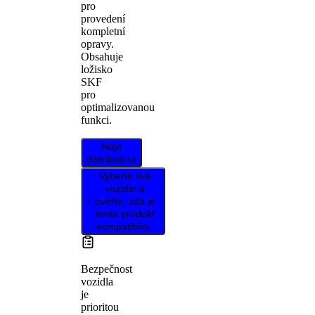
pro
provedení
kompletní
opravy.
Obsahuje
ložisko
SKF
pro
optimalizovanou
funkci.
Najít
distributora
Vyberte své
vozidlo a
ověřte, zda je
tento produkt
kompatibilní.
Bezpečnost
vozidla
je
prioritou