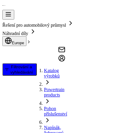
Řešení pro automobilový průmysl
Náhradní díly
Europe
Filtrování a
Katalog
vyhledávání
výrobků
Powertrain
products
Pohon
příslušenství
Napínák,
žebrovaný