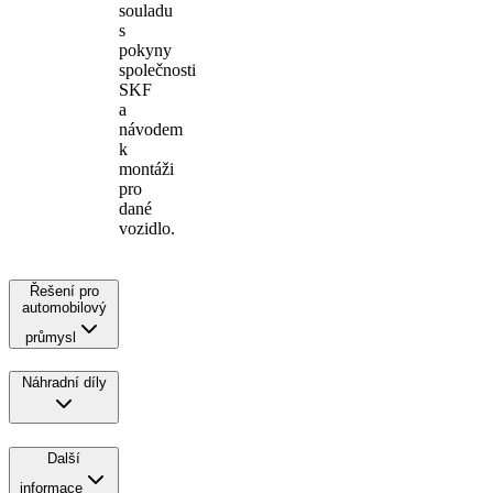
souladu
s
pokyny
společnosti
SKF
a
návodem
k
montáži
pro
dané
vozidlo.
Řešení pro
automobilový
průmysl
Náhradní díly
Další
informace