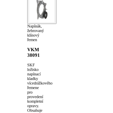
Napínák,
žebrovaný
klínový
řemen
VKM
38091
SKF
ložisko
napínací
kladky
vícedrážkového
řemene
pro
provedení
kompletní
opravy.
Obsahuje