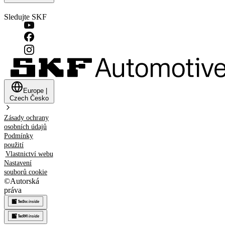
Sledujte SKF
Europe
|
Czech
Česko
Zásady ochrany
osobních údajů
Podmínky
použití
Vlastnictví webu
Nastavení
souborů cookie
©
Autorská
práva