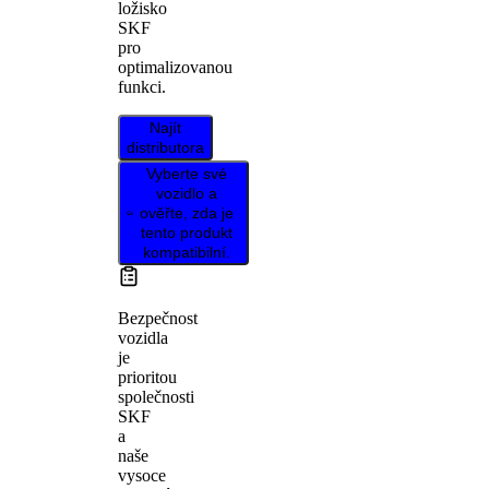
ložisko
SKF
pro
optimalizovanou
funkci.
Najít
distributora
Vyberte své
vozidlo a
ověřte, zda je
tento produkt
kompatibilní.
Bezpečnost
vozidla
je
prioritou
společnosti
SKF
a
naše
vysoce