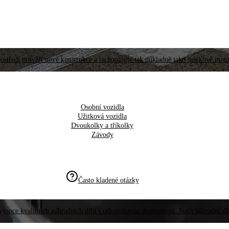
ostředí prověří nové konstrukce a technologie tak důkladně jako špičkové moto
Osobní vozidla
Užitková vozidla
Dvoukolky a tříkolky
Závody
Často kladené otázky
vysoce kvalitních náhradních dílů s celosvětovou dostupností. Najít náhradní d