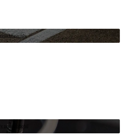
ristické závody.
íly pro automobil