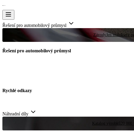
Řešení pro automobilový průmysl
Závody
Jen málokteré pr
Řešení pro automobilový průmysl
Rychlé odkazy
Náhradní díly
Katalog výrobků
20 000 