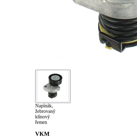
Napínák,
žebrovaný
klínový
řemen
VKM