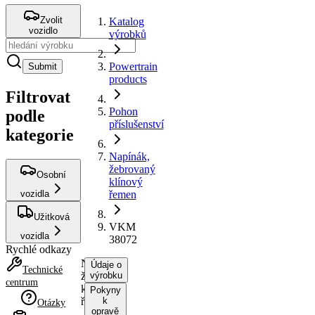
Zvolit
Katalog
vozidlo
výrobků
Powertrain
Submit
products
Filtrovat
Pohon
podle
příslušenství
kategorie
Napínák,
žebrovaný
Osobní
klínový
vozidla
řemen
Užitková
VKM
vozidla
38072
Rychlé odkazy
Napínák,
Údaje o
Technické
žebrovaný
výrobku
centrum
klínový
Pokyny
řemen
k
Otázky
opravě