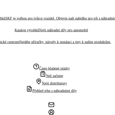
obků
SKF je volbou pro tvůrce vozidel. Objevte naši nabídku pro trh s náhradním
Katalog výrobků
Najít náhradní díly pro automobil
ické centrum
Najděte příručky, návody k instalaci a tipy k našim produktům.
Často kladené otázky
Než začnete
Najít distributory
Přehled trhu s náhradními díly