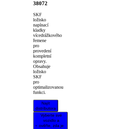
38072
SKF
ložisko
napínací
kladky
vícedrážkového
řemene
pro
provedení
kompletní
opravy.
Obsahuje
ložisko
SKF
pro
optimalizovanou
funkci.
Najít
distributora
Vyberte své
vozidlo a
ověřte, zda je