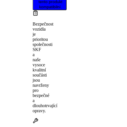
tento produkt
kompatibilní.
Bezpečnost
vozidla
je
prioritou
společnosti
SKF
a
naše
vysoce
kvalitní
součásti
jsou
navrženy
pro
bezpečné
a
dlouhotrvající
opravy.