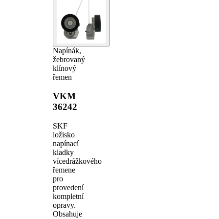
Napínák,
žebrovaný
klínový
řemen
VKM
36242
SKF
ložisko
napínací
kladky
vícedrážkového
řemene
pro
provedení
kompletní
opravy.
Obsahuje