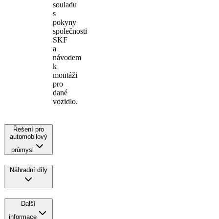
souladu
s
pokyny
společnosti
SKF
a
návodem
k
montáži
pro
dané
vozidlo.
Řešení pro
automobilový
průmysl
Náhradní díly
Další
informace