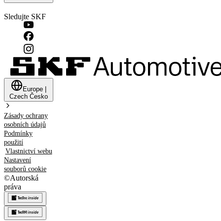
Sledujte SKF
Europe
|
Czech
Česko
Zásady ochrany
osobních údajů
Podmínky
použití
Vlastnictví webu
Nastavení
souborů cookie
©
Autorská
práva