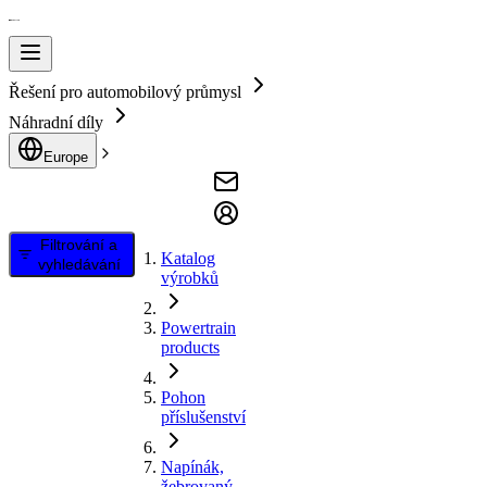
Řešení pro automobilový průmysl
Náhradní díly
Europe
Filtrování a
Katalog
vyhledávání
výrobků
Powertrain
products
Pohon
příslušenství
Napínák,
žebrovaný