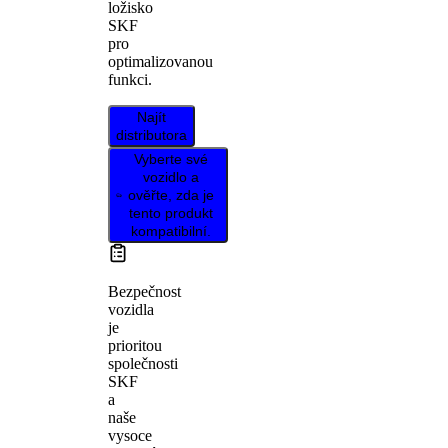
ložisko
SKF
pro
optimalizovanou
funkci.
Najít
distributora
Vyberte své
vozidlo a
ověřte, zda je
tento produkt
kompatibilní.
Bezpečnost
vozidla
je
prioritou
společnosti
SKF
a
naše
vysoce