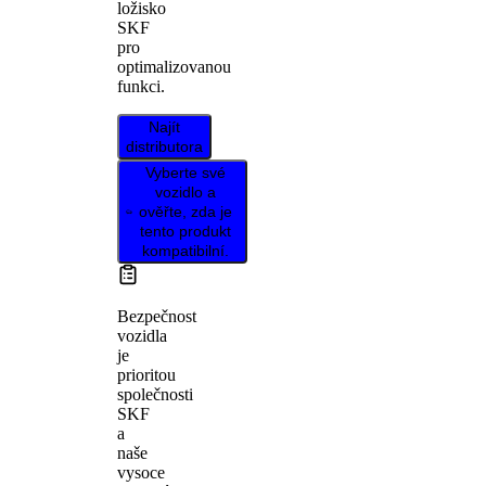
ložisko
SKF
pro
optimalizovanou
funkci.
Najít
distributora
Vyberte své
vozidlo a
ověřte, zda je
tento produkt
kompatibilní.
Bezpečnost
vozidla
je
prioritou
společnosti
SKF
a
naše
vysoce