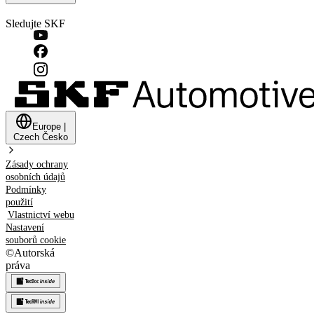
Sledujte SKF
Europe
|
Czech
Česko
Zásady ochrany
osobních údajů
Podmínky
použití
Vlastnictví webu
Nastavení
souborů cookie
©
Autorská
práva