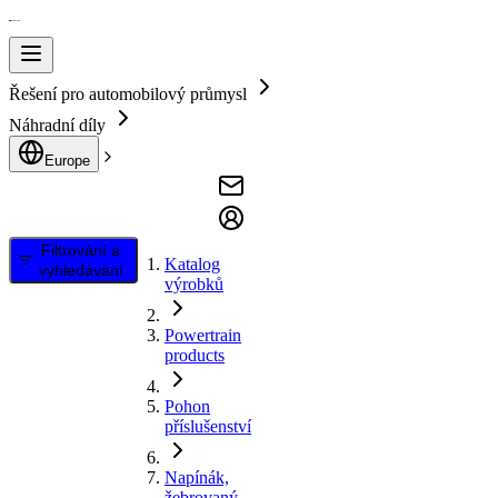
Řešení pro automobilový průmysl
Náhradní díly
Europe
Filtrování a
Katalog
vyhledávání
výrobků
Powertrain
products
Pohon
příslušenství
Napínák,
žebrovaný