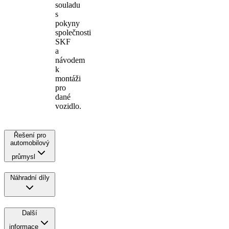
souladu
s
pokyny
společnosti
SKF
a
návodem
k
montáži
pro
dané
vozidlo.
Řešení pro
automobilový
průmysl
Náhradní díly
Další
informace