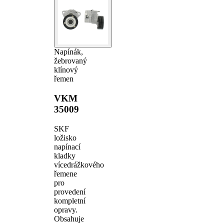
Napínák,
žebrovaný
klínový
řemen
VKM
35009
SKF
ložisko
napínací
kladky
vícedrážkového
řemene
pro
provedení
kompletní
opravy.
Obsahuje