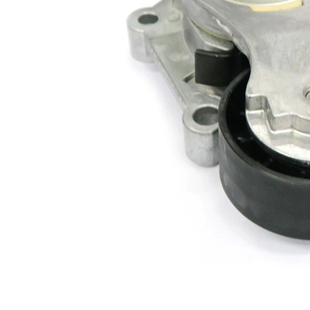
kladky
Alternativní
VKM
sada
32200-1
opravy