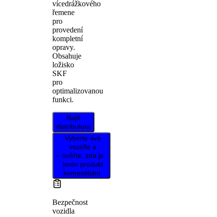
vícedrážkového
řemene
pro
provedení
kompletní
opravy.
Obsahuje
ložisko
SKF
pro
optimalizovanou
funkci.
Najít
distributora
Vyberte své
vozidlo a
ověřte, zda je
tento produkt
kompatibilní.
Bezpečnost
vozidla