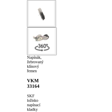
Napínák,
žebrovaný
klínový
řemen
VKM
33164
SKF
ložisko
napínací
kladky