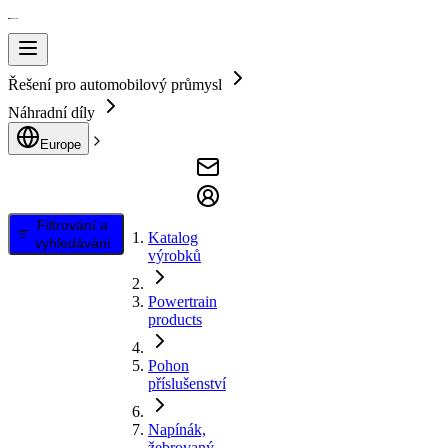
Řešení pro automobilový průmysl
Náhradní díly
Europe
Filtrování a
Katalog
vyhledávání
výrobků
Powertrain
products
Pohon
příslušenství
Napínák,
žebrovaný