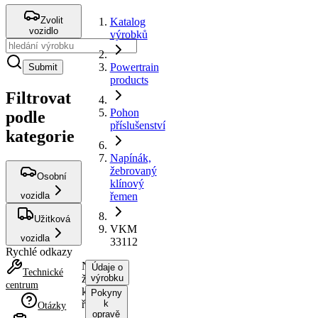
Zvolit
Katalog
vozidlo
výrobků
Powertrain
Submit
products
Filtrovat
Pohon
podle
příslušenství
kategorie
Napínák,
žebrovaný
Osobní
klínový
vozidla
řemen
Užitková
VKM
vozidla
33112
Rychlé odkazy
Napínák,
Údaje o
Technické
žebrovaný
výrobku
centrum
klínový
Pokyny
řemen
k
Otázky
opravě