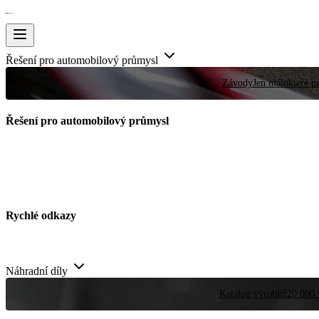
Řešení pro automobilový průmysl
Závody
Jen málokteré pr
Řešení pro automobilový průmysl
Rychlé odkazy
Náhradní díly
Katalog výrobků
20 000 