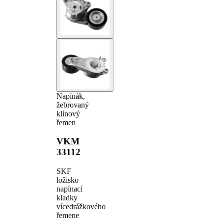
Napínák,
žebrovaný
klínový
řemen
VKM
33112
SKF
ložisko
napínací
kladky
vícedrážkového
řemene