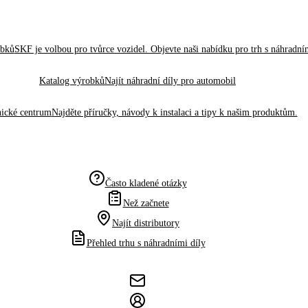
obků
SKF je volbou pro tvůrce vozidel. Objevte naši nabídku pro trh s náhradním
Katalog výrobků
Najít náhradní díly pro automobil
ické centrum
Najděte příručky, návody k instalaci a tipy k našim produktům.
Často kladené otázky
Než začnete
Najít distributory
Přehled trhu s náhradními díly