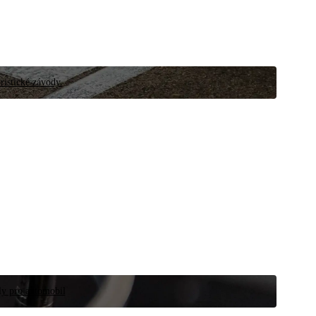
ristické závody.
íly pro automobil