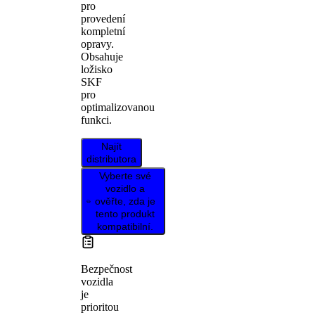
pro
provedení
kompletní
opravy.
Obsahuje
ložisko
SKF
pro
optimalizovanou
funkci.
Najít
distributora
Vyberte své
vozidlo a
ověřte, zda je
tento produkt
kompatibilní.
Bezpečnost
vozidla
je
prioritou