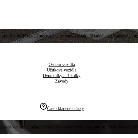
ostředí prověří nové konstrukce a technologie tak důkladně jako špičkové moto
Osobní vozidla
Užitková vozidla
Dvoukolky a tříkolky
Závody
Často kladené otázky
vysoce kvalitních náhradních dílů s celosvětovou dostupností. Najít náhradní d