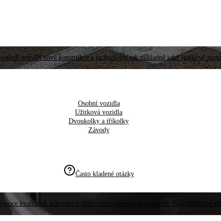
ostředí prověří nové konstrukce a technologie tak důkladně jako špičkové moto
Osobní vozidla
Užitková vozidla
Dvoukolky a tříkolky
Závody
Často kladené otázky
vysoce kvalitních náhradních dílů s celosvětovou dostupností. Najít náhradní d