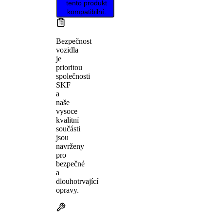
tento produkt
kompatibilní.
Bezpečnost
vozidla
je
prioritou
společnosti
SKF
a
naše
vysoce
kvalitní
součásti
jsou
navrženy
pro
bezpečné
a
dlouhotrvající
opravy.