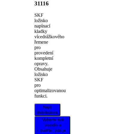
31116
SKF
ložisko
napínací
kladky
vícedrážkového
řemene
pro
provedení
kompletní
opravy.
Obsahuje
ložisko
SKF
pro
optimalizovanou
funkci.
Najít
distributora
Vyberte své
vozidlo a
ověřte, zda je