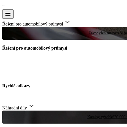
Řešení pro automobilový průmysl
Závody
Jen málokteré pr
Řešení pro automobilový průmysl
Rychlé odkazy
Náhradní díly
Katalog výrobků
20 000 