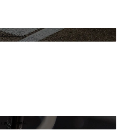
ristické závody.
íly pro automobil