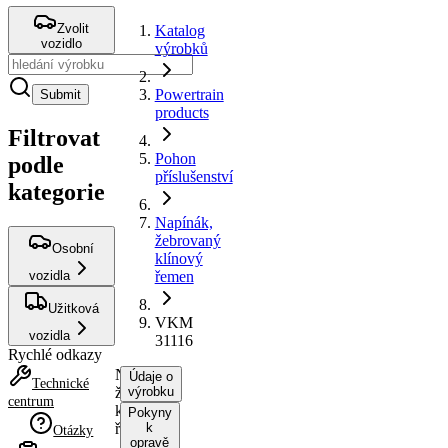
Zvolit
Katalog
vozidlo
výrobků
Powertrain
Submit
products
Filtrovat
Pohon
podle
příslušenství
kategorie
Napínák,
žebrovaný
Osobní
klínový
vozidla
řemen
Užitková
VKM
vozidla
31116
Rychlé odkazy
Napínák,
Údaje o
Technické
žebrovaný
výrobku
centrum
klínový
Pokyny
řemen
k
Otázky
opravě