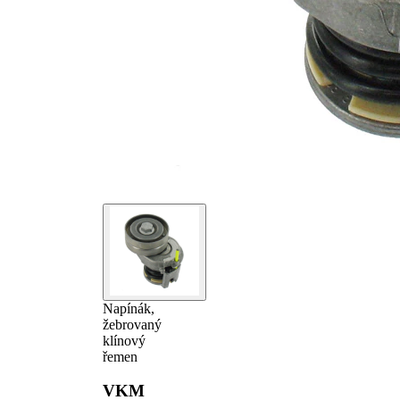
Napínák,
žebrovaný
klínový
řemen
VKM