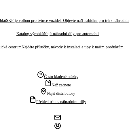
obků
SKF je volbou pro tvůrce vozidel. Objevte naši nabídku pro trh s náhradním
Katalog výrobků
Najít náhradní díly pro automobil
ické centrum
Najděte příručky, návody k instalaci a tipy k našim produktům.
Často kladené otázky
Než začnete
Najít distributory
Přehled trhu s náhradními díly