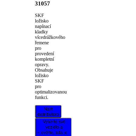
31057
SKF
ložisko
napínací
kladky
vícedrážkového
řemene
pro
provedení
kompletní
opravy.
Obsahuje
ložisko
SKF
pro
optimalizovanou
funkci.
Najít
distributora
Vyberte své
vozidlo a
ověřte, zda je