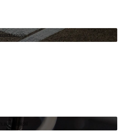
ristické závody.
íly pro automobil