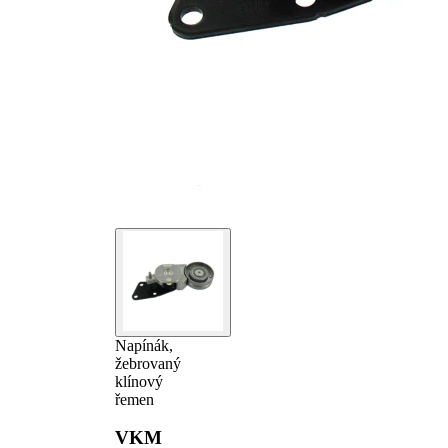
Napínák,
žebrovaný
klínový
řemen
VKM