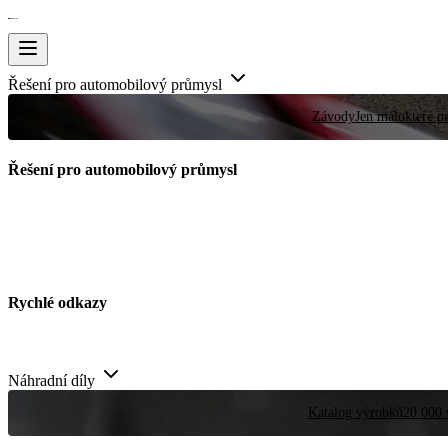
Řešení pro automobilový průmysl
Závody
Jen málokteré pr
Řešení pro automobilový průmysl
Rychlé odkazy
Náhradní díly
Katalog výrobků
20 000 