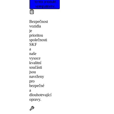
tento produkt
kompatibilní.
Bezpečnost
vozidla
je
prioritou
společnosti
SKF
a
naše
vysoce
kvalitní
součásti
jsou
navrženy
pro
bezpečné
a
dlouhotrvající
opravy.