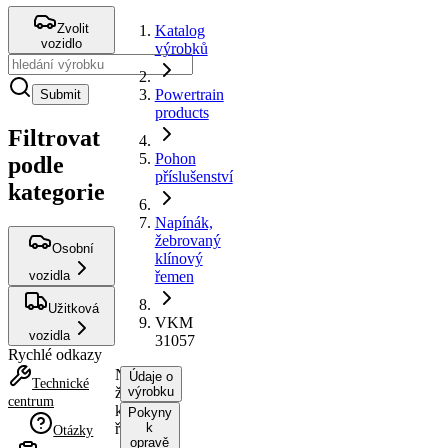
Zvolit
Katalog
vozidlo
výrobků
Powertrain
Submit
products
Filtrovat
Pohon
podle
příslušenství
kategorie
Napínák,
žebrovaný
Osobní
klínový
vozidla
řemen
Užitková
VKM
vozidla
31057
Rychlé odkazy
Napínák,
Údaje o
Technické
žebrovaný
výrobku
centrum
klínový
Pokyny
řemen
k
Otázky
opravě