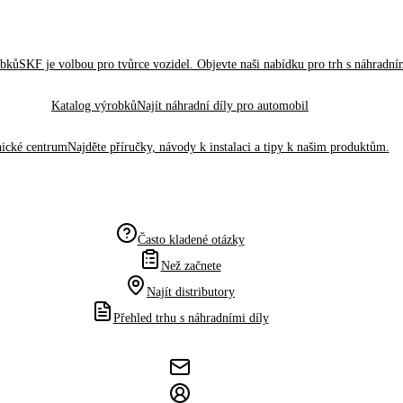
obků
SKF je volbou pro tvůrce vozidel. Objevte naši nabídku pro trh s náhradním
Katalog výrobků
Najít náhradní díly pro automobil
ické centrum
Najděte příručky, návody k instalaci a tipy k našim produktům.
Často kladené otázky
Než začnete
Najít distributory
Přehled trhu s náhradními díly