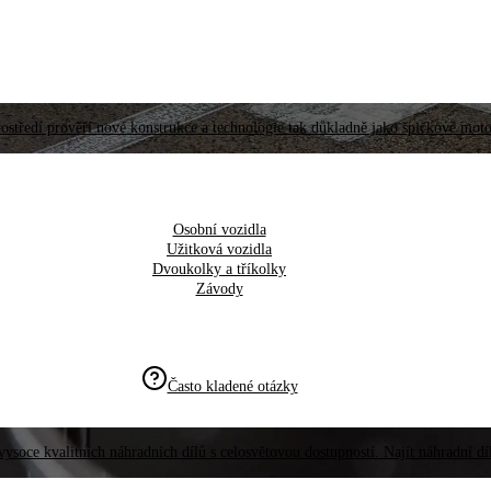
ostředí prověří nové konstrukce a technologie tak důkladně jako špičkové moto
Osobní vozidla
Užitková vozidla
Dvoukolky a tříkolky
Závody
Často kladené otázky
vysoce kvalitních náhradních dílů s celosvětovou dostupností. Najít náhradní d