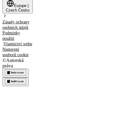
Europe
|
Czech
Česko
Zásady ochrany
osobních údajů
Podmínky
použití
Vlastnictví webu
Nastavení
souborů cookie
©
Autorská
práva