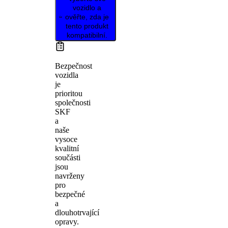
vozidlo a
ověřte, zda je
tento produkt
kompatibilní.
Bezpečnost
vozidla
je
prioritou
společnosti
SKF
a
naše
vysoce
kvalitní
součásti
jsou
navrženy
pro
bezpečné
a
dlouhotrvající
opravy.