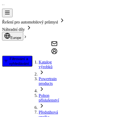
Řešení pro automobilový průmysl
Náhradní díly
Europe
Filtrování a
Katalog
vyhledávání
výrobků
Powertrain
products
Pohon
příslušenství
Předstihová
spojka