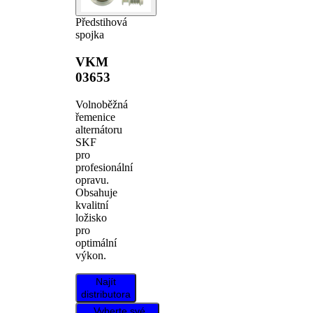
Předstihová
spojka
VKM
03653
Volnoběžná
řemenice
alternátoru
SKF
pro
profesionální
opravu.
Obsahuje
kvalitní
ložisko
pro
optimální
výkon.
Najít
distributora
Vyberte své