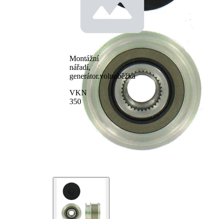
výrobek/info
speciální
2
nářadí
pro číslo
F-
výrobce
553392.XX
Montážní
nářadí,
generátor.volnoběžka
VKN
350