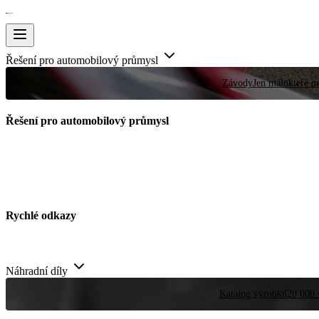
Řešení pro automobilový průmysl
Závody
Jen málokteré pr
Řešení pro automobilový průmysl
Rychlé odkazy
Náhradní díly
Katalog výrobků
20 000 