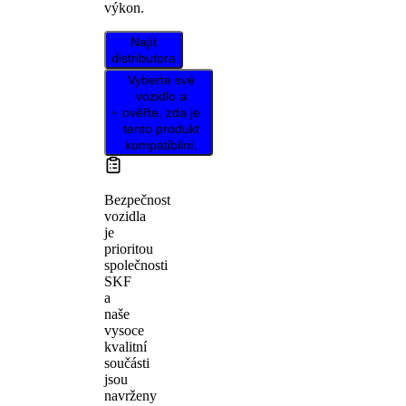
výkon.
Najít
distributora
Vyberte své
vozidlo a
ověřte, zda je
tento produkt
kompatibilní.
Bezpečnost
vozidla
je
prioritou
společnosti
SKF
a
naše
vysoce
kvalitní
součásti
jsou
navrženy