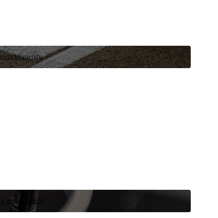
ristické závody.
íly pro automobil