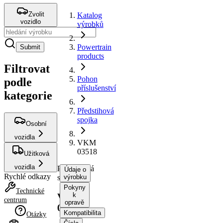
Zvolit
Katalog
vozidlo
výrobků
Powertrain
Submit
products
Filtrovat
Pohon
podle
příslušenství
kategorie
Předstihová
spojka
Osobní
vozidla
VKM
03518
Užitková
vozidla
Předstihová
Údaje o
Rychlé odkazy
spojka
výrobku
Pokyny
Technické
k
VKM
centrum
opravě
03518
Kompatibilita
Otázky