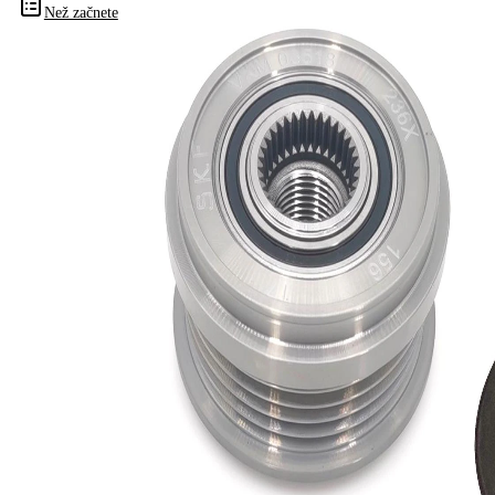
Čísla
Než začnete
OE
Informace o výrobku
Vlastnost
Hodnota
Šířka
38 mm
Počet žeber
5
vnitřní
17 mm
průměr
Vnější
53,5 mm
průměr
Pro
Doplňující
montáž je
výrobek/info
nutné
2
speciální
nářadí
pro číslo
F-
výrobce
563248.03