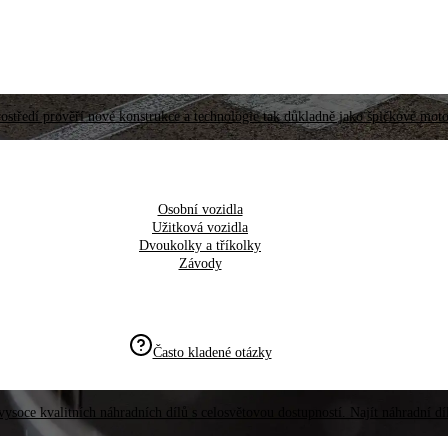
ostředí prověří nové konstrukce a technologie tak důkladně jako špičkové moto
Osobní vozidla
Užitková vozidla
Dvoukolky a tříkolky
Závody
Často kladené otázky
vysoce kvalitních náhradních dílů s celosvětovou dostupností. Najít náhradní d