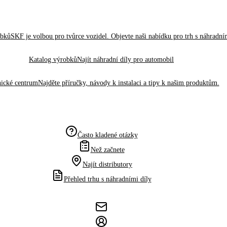
obků
SKF je volbou pro tvůrce vozidel. Objevte naši nabídku pro trh s náhradním
Katalog výrobků
Najít náhradní díly pro automobil
ické centrum
Najděte příručky, návody k instalaci a tipy k našim produktům.
Často kladené otázky
Než začnete
Najít distributory
Přehled trhu s náhradními díly