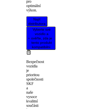
pro
optimální
výkon.
Najít
distributora
Vyberte své
vozidlo a
ověřte, zda je
tento produkt
kompatibilní.
Bezpečnost
vozidla
je
prioritou
společnosti
SKF
a
naše
vysoce
kvalitní
součásti