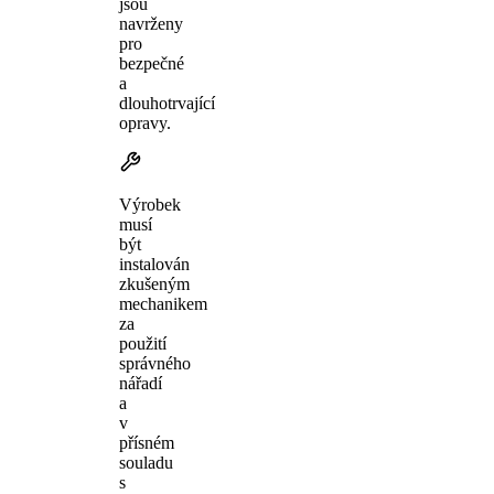
jsou
navrženy
pro
bezpečné
a
dlouhotrvající
opravy.
Výrobek
musí
být
instalován
zkušeným
mechanikem
za
použití
správného
nářadí
a
v
přísném
souladu
s