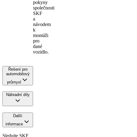
pokyny
společnosti
SKF
a
návodem
k
montáži
pro
dané
vozidlo.
Řešení pro
automobilový
průmysl
Náhradní díly
Další
informace
Sledujte SKF