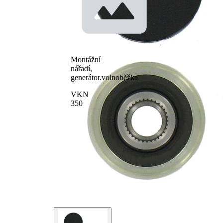
Pro montáž
Doplňující
je nutné
výrobek/info
speciální
2
nářadí
pro číslo
F-
výrobce
234563.XX
Montážní
nářadí,
generátor.volnoběžka
VKN
350