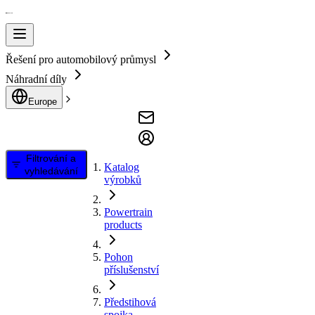
Řešení pro automobilový průmysl
Náhradní díly
Europe
Filtrování a
Katalog
vyhledávání
výrobků
Powertrain
products
Pohon
příslušenství
Předstihová
spojka