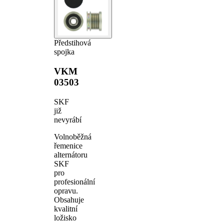
Předstihová
spojka
VKM
03503
SKF
již
nevyrábí
Volnoběžná
řemenice
alternátoru
SKF
pro
profesionální
opravu.
Obsahuje
kvalitní
ložisko