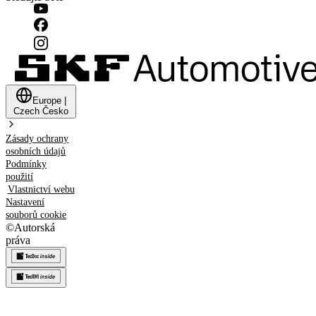
Europe
|
Czech
Česko
Zásady ochrany
osobních údajů
Podmínky
použití
Vlastnictví webu
Nastavení
souborů cookie
©
Autorská
práva