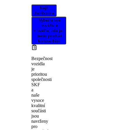
Najít
distributora
Vyberte své
vozidlo a
ověřte, zda je
tento produkt
kompatibilní.
Bezpečnost
vozidla
je
prioritou
společnosti
SKF
a
naše
vysoce
kvalitní
součásti
jsou
navrženy
pro