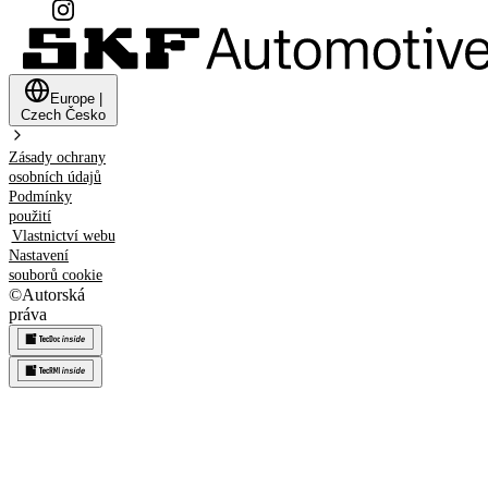
Europe
|
Czech
Česko
Zásady ochrany
osobních údajů
Podmínky
použití
Vlastnictví webu
Nastavení
souborů cookie
©
Autorská
práva