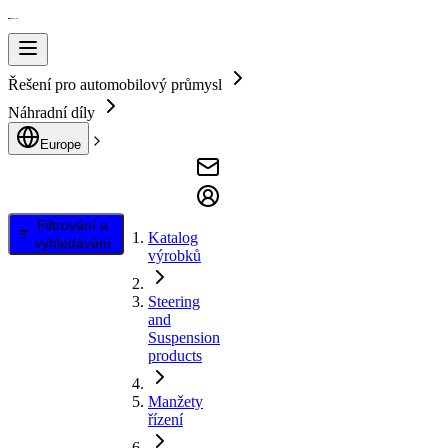
Řešení pro automobilový průmysl
Náhradní díly
Europe
Filtrování a
Katalog
vyhledávání
výrobků
Steering
and
Suspension
products
Manžety
řízení