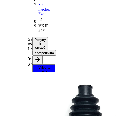
Sada
měchů,
řízení
VKJP
2474
Sada
Pokyny
měchů,
k
opravě
řízení
Kompatibilita
VKJP
2474
Vyberte
své
vozidlo a
získejte
pokyny k
opravě