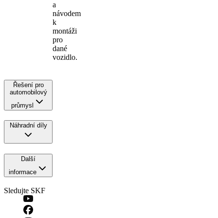
a
návodem
k
montáži
pro
dané
vozidlo.
Řešení pro
automobilový
průmysl
Náhradní díly
Další
informace
Sledujte SKF