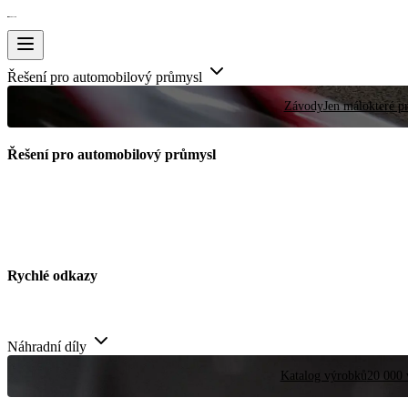
Řešení pro automobilový průmysl
Závody
Jen málokteré pr
Řešení pro automobilový průmysl
Rychlé odkazy
Náhradní díly
Katalog výrobků
20 000 