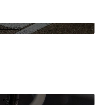
ristické závody.
íly pro automobil