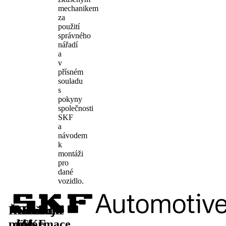
mechanikem
za
použití
správného
nářadí
a
v
přísném
souladu
s
pokyny
společnosti
SKF
a
návodem
k
montáži
pro
dané
vozidlo.
Řešení
Náhradní
Další
Sledujte
pro
díly
informace
SKF