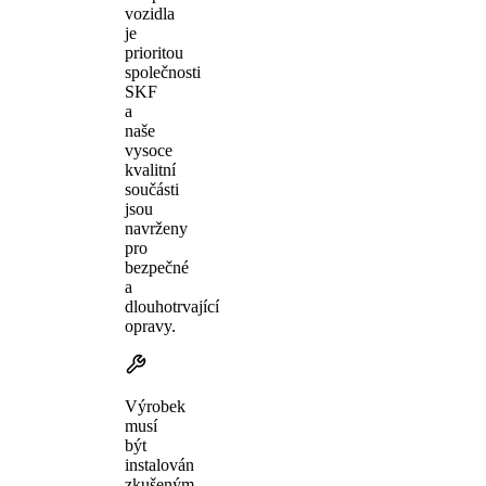
vozidla
je
prioritou
společnosti
SKF
a
naše
vysoce
kvalitní
součásti
jsou
navrženy
pro
bezpečné
a
dlouhotrvající
opravy.
Výrobek
musí
být
instalován
zkušeným