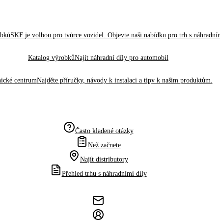
obků
SKF je volbou pro tvůrce vozidel. Objevte naši nabídku pro trh s náhradním
Katalog výrobků
Najít náhradní díly pro automobil
ické centrum
Najděte příručky, návody k instalaci a tipy k našim produktům.
Často kladené otázky
Než začnete
Najít distributory
Přehled trhu s náhradními díly