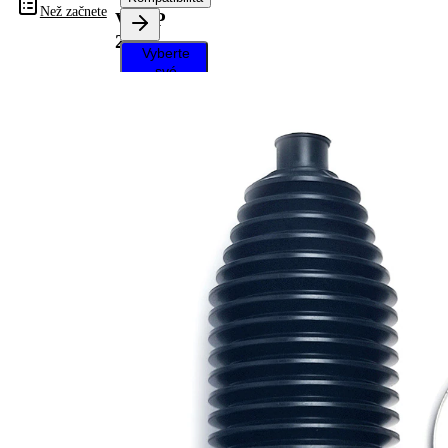
Než začnete
VKJP
2391
Vyberte
své
vozidlo a
získejte
pokyny k
opravě