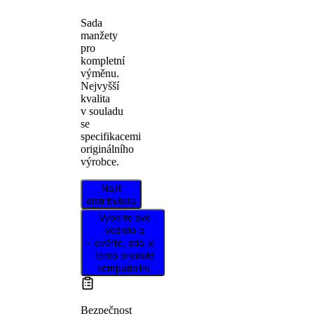
Sada
manžety
pro
kompletní
výměnu.
Nejvyšší
kvalita
v souladu
se
specifikacemi
originálního
výrobce.
Najít
distributora
Vyberte své
vozidlo a
ověřte, zda je
tento produkt
kompatibilní.
Bezpečnost