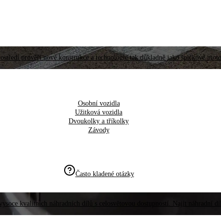
ostředí prověří nové konstrukce a technologie tak důkladně jako špičkové moto
Osobní vozidla
Užitková vozidla
Dvoukolky a tříkolky
Závody
Často kladené otázky
vysoce kvalitních náhradních dílů s celosvětovou dostupností. Najít náhradní d