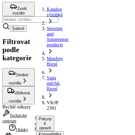
Zvolit
Katalog
vozidlo
výrobků
Steering
Submit
and
Suspension
Filtrovat
products
podle
kategorie
Manžety
řízení
Osobní
Sada
vozidla
měchů,
řízení
Užitková
vozidla
VKJP
Rychlé odkazy
2391
Technické
Sada
Pokyny
centrum
měchů,
k
opravě
řízení
Otázky
Kompatibilita