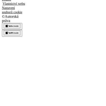
Vlastnictví webu
Nastavení
souborů cookie
©
Autorská
práva