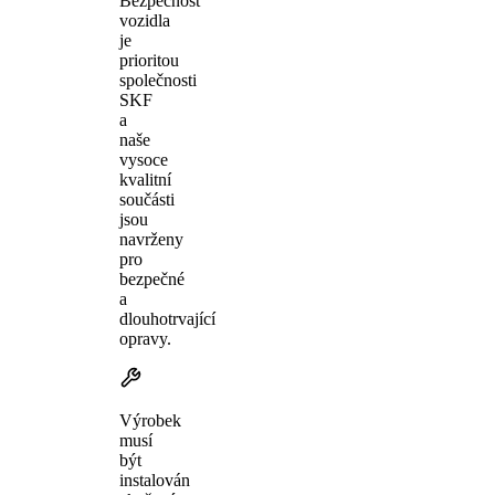
Bezpečnost
vozidla
je
prioritou
společnosti
SKF
a
naše
vysoce
kvalitní
součásti
jsou
navrženy
pro
bezpečné
a
dlouhotrvající
opravy.
Výrobek
musí
být
instalován