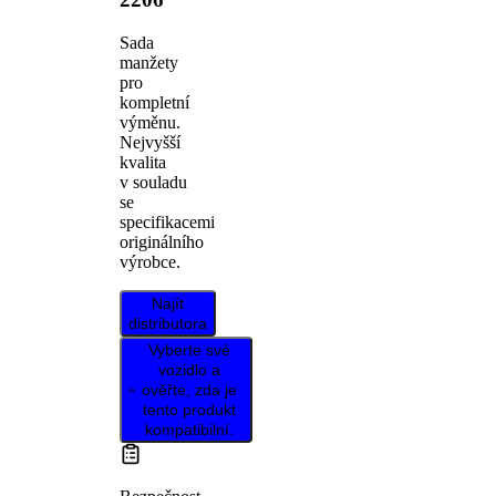
Sada
manžety
pro
kompletní
výměnu.
Nejvyšší
kvalita
v souladu
se
specifikacemi
originálního
výrobce.
Najít
distributora
Vyberte své
vozidlo a
ověřte, zda je
tento produkt
kompatibilní.