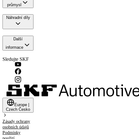
průmysl
Náhradní díly
Další
informace
Sledujte SKF
Europe
|
Czech
Česko
Zásady ochrany
osobních údajů
Podmínky
použití