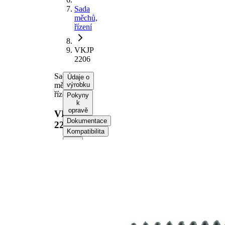
Sada
měchů,
řízení
VKJP
2206
Sada
Údaje o
měchů,
výrobku
řízení
Pokyny
k
opravě
VKJP
Dokumentace
2206
Kompatibilita
Informace o
výrobku
Vlastnost
Hodnota
Výška
162 mm
Vnitřní
10 mm
průměr 1
Vnitřní
34 mm