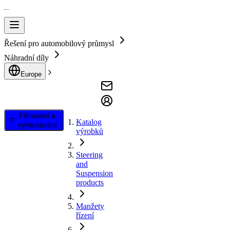
Řešení pro automobilový průmysl
Náhradní díly
Europe
Filtrování a
Katalog
vyhledávání
výrobků
Steering
and
Suspension
products
Manžety
řízení