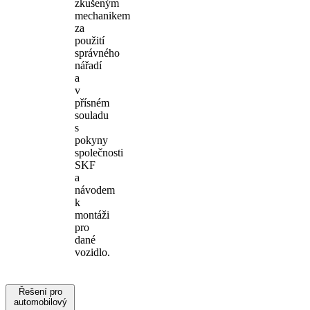
zkušeným
mechanikem
za
použití
správného
nářadí
a
v
přísném
souladu
s
pokyny
společnosti
SKF
a
návodem
k
montáži
pro
dané
vozidlo.
Řešení pro
automobilový