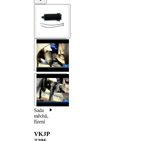
Sada
měchů,
řízení
VKJP
2206