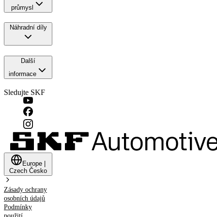
průmysl
Náhradní díly
Další
informace
Sledujte SKF
Europe
|
Czech
Česko
Zásady ochrany
osobních údajů
Podmínky
použití