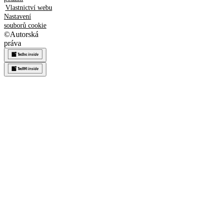
Vlastnictví webu
Nastavení
souborů cookie
©
Autorská
práva