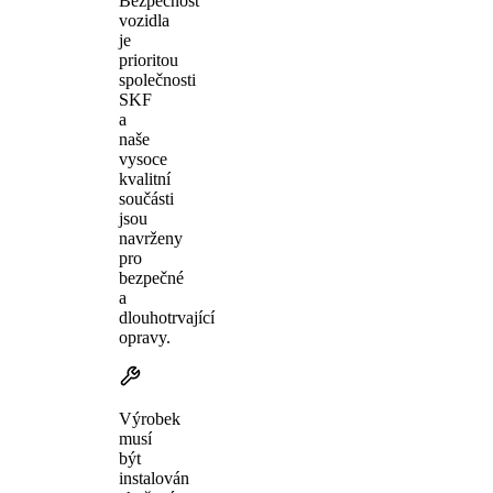
Bezpečnost
vozidla
je
prioritou
společnosti
SKF
a
naše
vysoce
kvalitní
součásti
jsou
navrženy
pro
bezpečné
a
dlouhotrvající
opravy.
Výrobek
musí
být
instalován