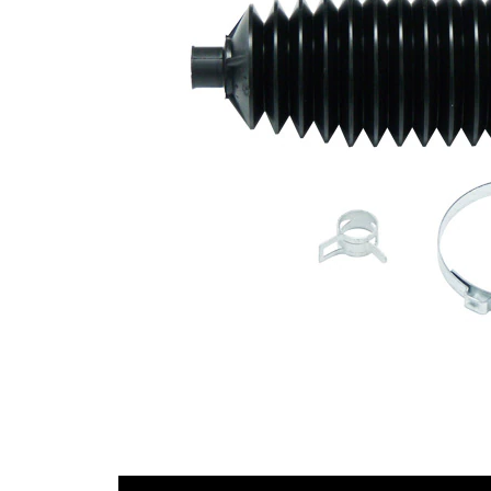
průměr 1
Vnitřní
54 mm
průměr 2