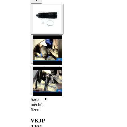
Sada
měchů,
řízení
VKJP
2204