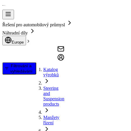
Řešení pro automobilový průmysl
Náhradní díly
Europe
Filtrování a
Katalog
vyhledávání
výrobků
Steering
and
Suspension
products
Manžety
řízení