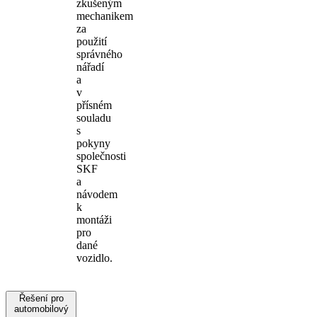
zkušeným
mechanikem
za
použití
správného
nářadí
a
v
přísném
souladu
s
pokyny
společnosti
SKF
a
návodem
k
montáži
pro
dané
vozidlo.
Řešení pro
automobilový