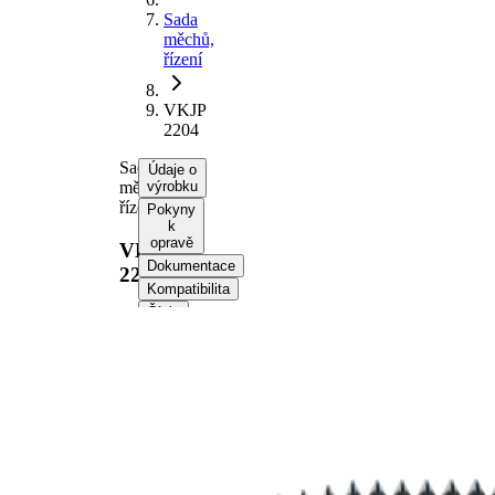
Sada
měchů,
řízení
VKJP
2204
Sada
Údaje o
měchů,
výrobku
řízení
Pokyny
k
opravě
VKJP
Dokumentace
2204
Kompatibilita
Čísla
OE
Informace o výrobku
Vlastnost
Hodnota
Výška
198 mm
Materiál
Termoplast
Vnitřní
14 mm