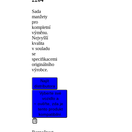
Sada
manžety
pro
kompletní
výměnu.
Nejvyšší
kvalita
v souladu
se
specifikacemi
originálního
výrobce.
Najít
distributora
Vyberte své
vozidlo a
ověřte, zda je
tento produkt
kompatibilní.