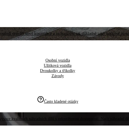
ostředí prověří nové konstrukce a technologie tak důkladně jako špičkové moto
Osobní vozidla
Užitková vozidla
Dvoukolky a tříkolky
Závody
Často kladené otázky
vysoce kvalitních náhradních dílů s celosvětovou dostupností. Najít náhradní d