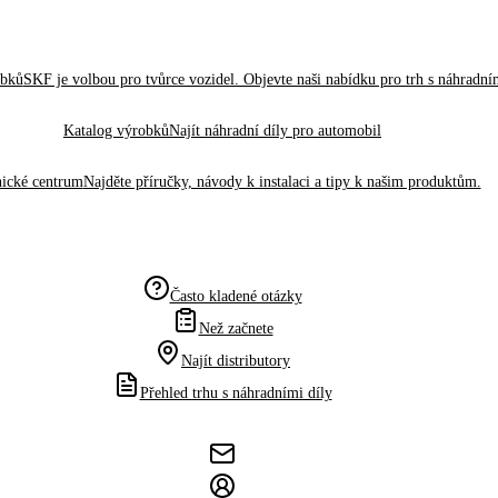
obků
SKF je volbou pro tvůrce vozidel. Objevte naši nabídku pro trh s náhradním
Katalog výrobků
Najít náhradní díly pro automobil
ické centrum
Najděte příručky, návody k instalaci a tipy k našim produktům.
Často kladené otázky
Než začnete
Najít distributory
Přehled trhu s náhradními díly