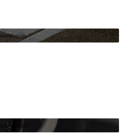
ristické závody.
íly pro automobil