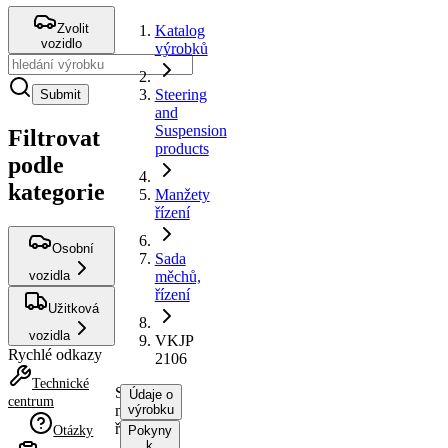
Zvolit
Katalog
vozidlo
výrobků
Steering
Submit
and
Suspension
Filtrovat
products
podle
kategorie
Manžety
řízení
Osobní
Sada
vozidla
měchů,
řízení
Užitková
vozidla
VKJP
Rychlé odkazy
2106
Technické
Sada
Údaje o
centrum
měchů,
výrobku
řízení
Otázky
Pokyny
k