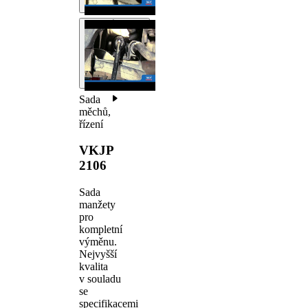
Sada
měchů,
řízení
VKJP
2106
Sada
manžety
pro
kompletní
výměnu.
Nejvyšší
kvalita
v souladu
se
specifikacemi