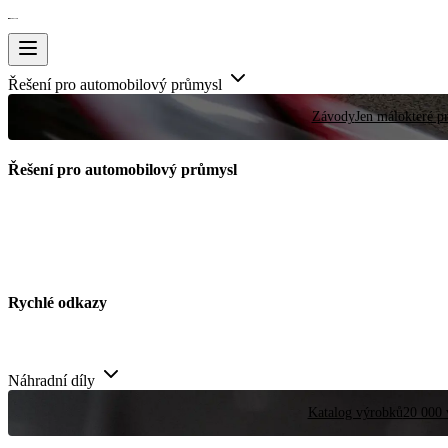
Řešení pro automobilový průmysl
Závody
Jen málokteré pr
Řešení pro automobilový průmysl
Rychlé odkazy
Náhradní díly
Katalog výrobků
20 000 