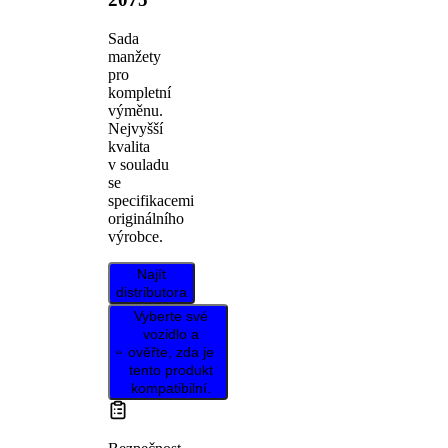
Sada
manžety
pro
kompletní
výměnu.
Nejvyšší
kvalita
v souladu
se
specifikacemi
originálního
výrobce.
Najít
distributora
Vyberte své
vozidlo a
ověřte, zda je
tento produkt
kompatibilní.