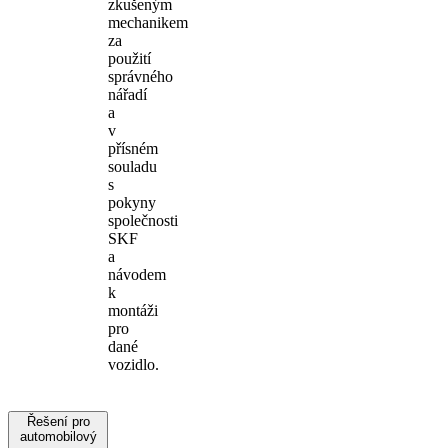
zkušeným
mechanikem
za
použití
správného
nářadí
a
v
přísném
souladu
s
pokyny
společnosti
SKF
a
návodem
k
montáži
pro
dané
vozidlo.
Řešení pro
automobilový