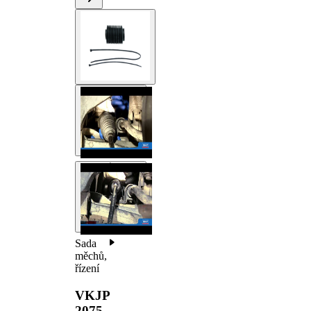
Sada
měchů,
řízení
VKJP
2075