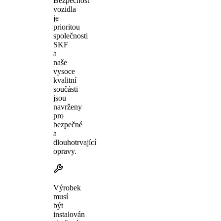
Bezpečnost
vozidla
je
prioritou
společnosti
SKF
a
naše
vysoce
kvalitní
součásti
jsou
navrženy
pro
bezpečné
a
dlouhotrvající
opravy.
Výrobek
musí
být
instalován