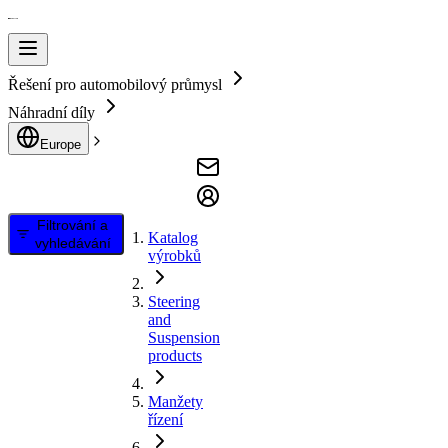
Řešení pro automobilový průmysl
Náhradní díly
Europe
Filtrování a
Katalog
vyhledávání
výrobků
Steering
and
Suspension
products
Manžety
řízení