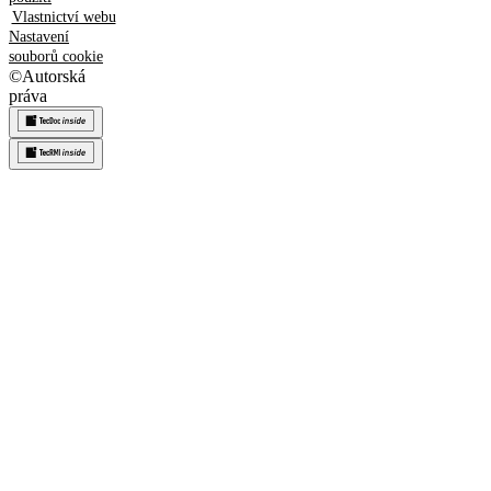
Vlastnictví webu
Nastavení
souborů cookie
©
Autorská
práva