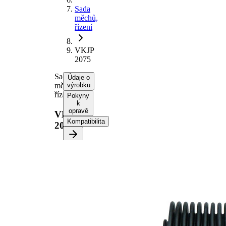
Sada
měchů,
řízení
VKJP
2075
Sada
Údaje o
měchů,
výrobku
řízení
Pokyny
k
opravě
VKJP
Kompatibilita
2075
Informace o
výrobku
Vlastnost
Hodnota
Výška
80 mm
Vnitřní
32 mm
průměr 1
Vnitřní
42 mm
průměr 2