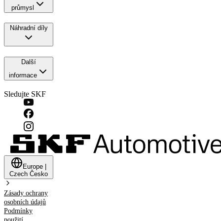
průmysl
Náhradní díly
Další
informace
Sledujte SKF
Europe
|
Czech
Česko
Zásady ochrany
osobních údajů
Podmínky
použití