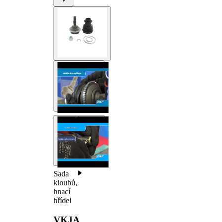
Sada
kloubů,
hnací
hřídel
VKJA