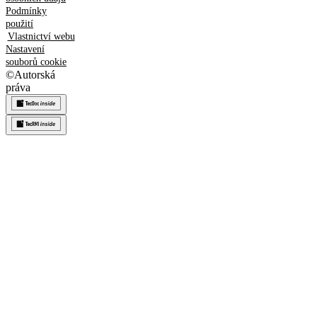
Podmínky
použití
Vlastnictví webu
Nastavení
souborů cookie
©
Autorská
práva