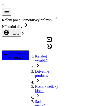
Řešení pro automobilový průmysl
Náhradní díly
Europe
Filtrování a
Katalog
vyhledávání
výrobků
Driveline
products
Homokinetický
kloub
Sada
kloubů,