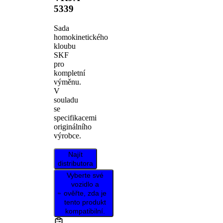
5339
Sada
homokinetického
kloubu
SKF
pro
kompletní
výměnu.
V
souladu
se
specifikacemi
originálního
výrobce.
Najít
distributora
Vyberte své
vozidlo a
ověřte, zda je
tento produkt
kompatibilní.