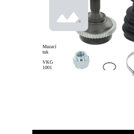
Průměr
těsnicího
50 mm
kroužku
počet zubů,
48
ABS kroužek
Předmazaný
kloub
Mazací
tuk
VKG
1001