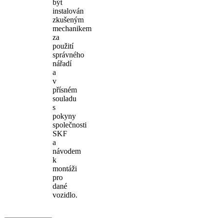
být
instalován
zkušeným
mechanikem
za
použití
správného
nářadí
a
v
přísném
souladu
s
pokyny
společnosti
SKF
a
návodem
k
montáži
pro
dané
vozidlo.