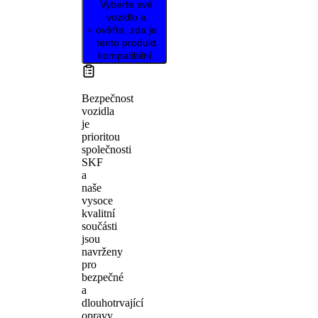
Vyberte své
vozidlo a
ověřte, zda je
tento produkt
kompatibilní.
Bezpečnost
vozidla
je
prioritou
společnosti
SKF
a
naše
vysoce
kvalitní
součásti
jsou
navrženy
pro
bezpečné
a
dlouhotrvající
opravy.