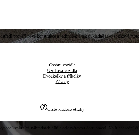
ostředí prověří nové konstrukce a technologie tak důkladně jako špičkové moto
Osobní vozidla
Užitková vozidla
Dvoukolky a tříkolky
Závody
Často kladené otázky
vysoce kvalitních náhradních dílů s celosvětovou dostupností. Najít náhradní d