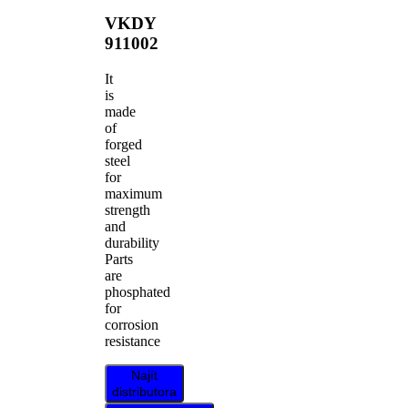
VKDY
911002
It
is
made
of
forged
steel
for
maximum
strength
and
durability
Parts
are
phosphated
for
corrosion
resistance
Najít
distributora