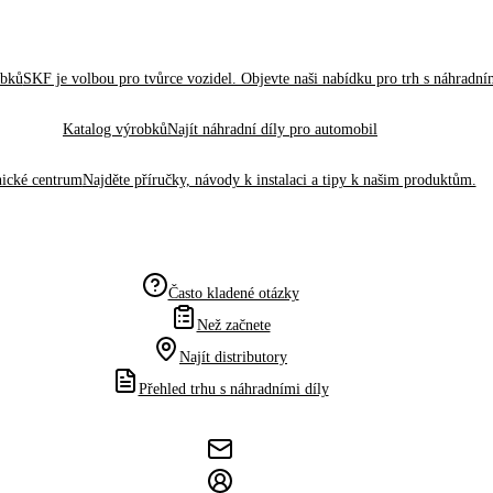
obků
SKF je volbou pro tvůrce vozidel. Objevte naši nabídku pro trh s náhradním
Katalog výrobků
Najít náhradní díly pro automobil
ické centrum
Najděte příručky, návody k instalaci a tipy k našim produktům.
Často kladené otázky
Než začnete
Najít distributory
Přehled trhu s náhradními díly