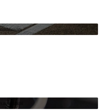
ristické závody.
íly pro automobil