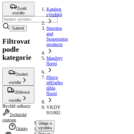
Zvolit
Katalog
vozidlo
výrobků
Steering
Submit
and
Suspension
Filtrovat
products
podle
kategorie
Manžety
řízení
Osobní
Hlava
vozidla
příčného
táhla
Užitková
řízení
vozidla
Rychlé odkazy
VKDY
911002
Technické
centrum
Hlava
Údaje o
příčného
výrobku
Otázky
táhla