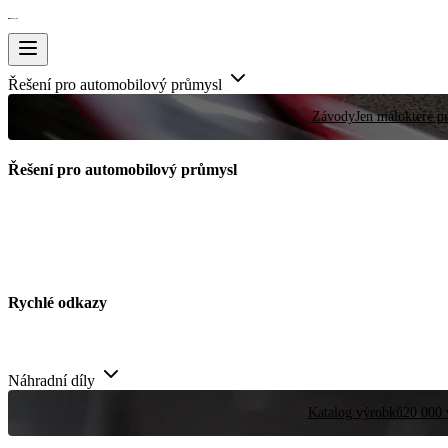
Řešení pro automobilový průmysl
Závody
Jen málokteré pr
Řešení pro automobilový průmysl
Rychlé odkazy
Náhradní díly
Katalog výrobků
20 000 