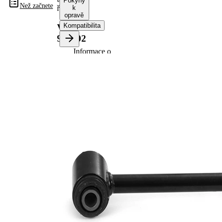
Pokyny
Než začnete
řízení
k
opravě
Kompatibilita
VKDY
911002
Informace o
výrobku
Vlastnost
Hodnota
Délka
300 mm
párová
VKDY
čísla
911003
výrobku