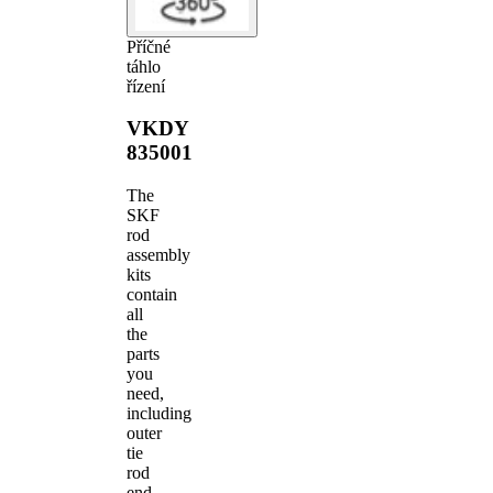
Příčné
táhlo
řízení
VKDY
835001
The
SKF
rod
assembly
kits
contain
all
the
parts
you
need,
including
outer
tie
rod
end