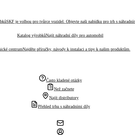
obků
SKF je volbou pro tvůrce vozidel. Objevte naši nabídku pro trh s náhradním
Katalog výrobků
Najít náhradní díly pro automobil
ické centrum
Najděte příručky, návody k instalaci a tipy k našim produktům.
Často kladené otázky
Než začnete
Najít distributory
Přehled trhu s náhradními díly