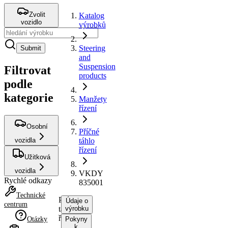
Zvolit
Katalog
vozidlo
výrobků
Steering
Submit
and
Suspension
Filtrovat
products
podle
kategorie
Manžety
řízení
Osobní
Příčné
vozidla
táhlo
řízení
Užitková
vozidla
VKDY
Rychlé odkazy
835001
Technické
Příčné
Údaje o
centrum
táhlo
výrobku
řízení
Otázky
Pokyny
k