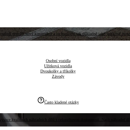
ostředí prověří nové konstrukce a technologie tak důkladně jako špičkové moto
Osobní vozidla
Užitková vozidla
Dvoukolky a tříkolky
Závody
Často kladené otázky
vysoce kvalitních náhradních dílů s celosvětovou dostupností. Najít náhradní d