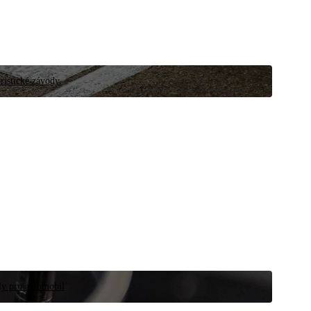
ristické závody.
íly pro automobil