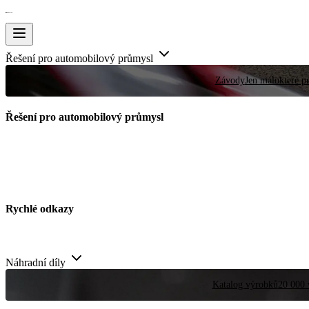
Řešení pro automobilový průmysl
Závody
Jen málokteré pr
Řešení pro automobilový průmysl
Rychlé odkazy
Náhradní díly
Katalog výrobků
20 000 