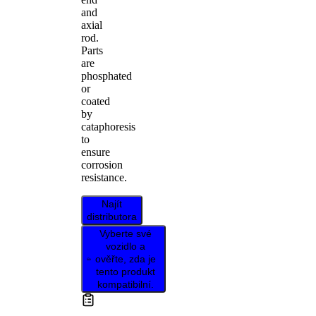
and
axial
rod.
Parts
are
phosphated
or
coated
by
cataphoresis
to
ensure
corrosion
resistance.
Najít
distributora
Vyberte své
vozidlo a
ověřte, zda je
tento produkt
kompatibilní.