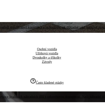
ostředí prověří nové konstrukce a technologie tak důkladně jako špičkové moto
Osobní vozidla
Užitková vozidla
Dvoukolky a tříkolky
Závody
Často kladené otázky
vysoce kvalitních náhradních dílů s celosvětovou dostupností. Najít náhradní d