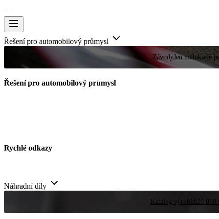
Řešení pro automobilový průmysl
Závody
Jen málokteré pr
Řešení pro automobilový průmysl
Rychlé odkazy
Náhradní díly
Katalog výrobků
20 000 