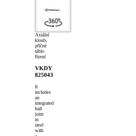
Axiální
kloub,
příčné
táhlo
řízení
VKDY
825043
It
includes
an
integrated
ball
joint
in
steel
with
a