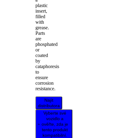
plastic
insert,
filled
with
grease.
Parts
are
phosphated
or
coated
by
cataphoresis
to
ensure
corrosion
resistance.
Najít
distributora
Vyberte své
vozidlo a
ověřte, zda je
tento produkt
kompatibilní.