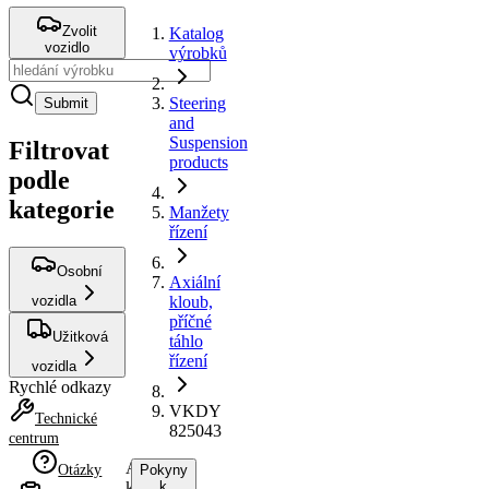
Zvolit
Katalog
vozidlo
výrobků
Steering
Submit
and
Suspension
Filtrovat
products
podle
kategorie
Manžety
řízení
Osobní
Axiální
vozidla
kloub,
příčné
Užitková
táhlo
řízení
vozidla
Rychlé odkazy
VKDY
Technické
825043
centrum
Axiální
Otázky
Pokyny
kloub,
k