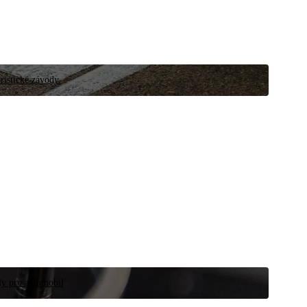
ristické závody.
íly pro automobil