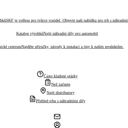
obků
SKF je volbou pro tvůrce vozidel. Objevte naši nabídku pro trh s náhradním
Katalog výrobků
Najít náhradní díly pro automobil
ické centrum
Najděte příručky, návody k instalaci a tipy k našim produktům.
Často kladené otázky
Než začnete
Najít distributory
Přehled trhu s náhradními díly