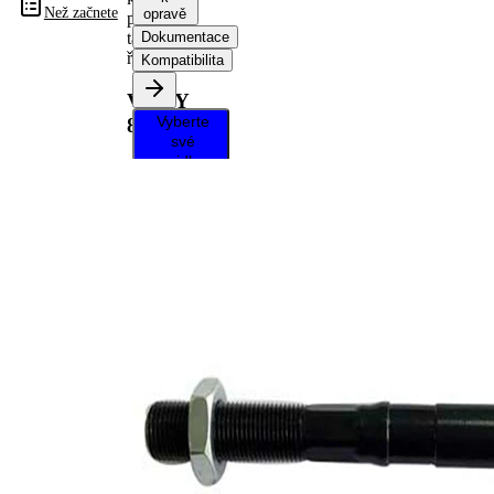
Než začnete
opravě
příčné
táhlo
Dokumentace
řízení
Kompatibilita
VKDY
Vyberte
825043
své
vozidlo a
získejte
pokyny k
opravě