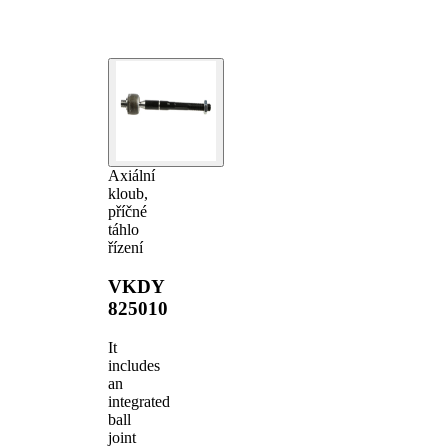
Axiální
kloub,
příčné
táhlo
řízení
VKDY
825010
It
includes
an
integrated
ball
joint