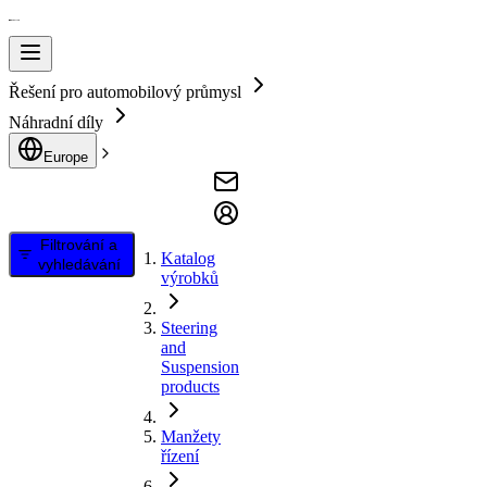
Řešení pro automobilový průmysl
Náhradní díly
Europe
Filtrování a
Katalog
vyhledávání
výrobků
Steering
and
Suspension
products
Manžety
řízení