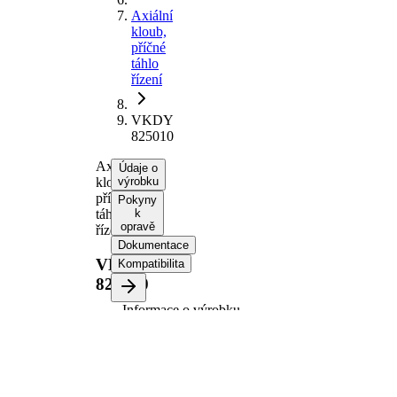
Axiální
kloub,
příčné
táhlo
řízení
VKDY
825010
Axiální
Údaje o
kloub,
výrobku
příčné
Pokyny
táhlo
k
opravě
řízení
Dokumentace
VKDY
Kompatibilita
825010
Informace o výrobku
Vlastnost
Hodnota
Doplňkový
se
výrobek/
syntetickým
doplňkové
tukem
info