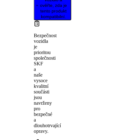
ověřte, zda je
tento produkt
kompatibilní.
Bezpečnost
vozidla
je
prioritou
společnosti
SKF
a
naše
vysoce
kvalitní
součásti
jsou
navrženy
pro
bezpečné
a
dlouhotrvající
opravy.