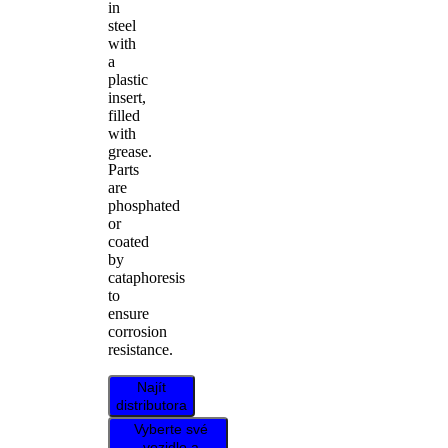
in
steel
with
a
plastic
insert,
filled
with
grease.
Parts
are
phosphated
or
coated
by
cataphoresis
to
ensure
corrosion
resistance.
Najít
distributora
Vyberte své
vozidlo a