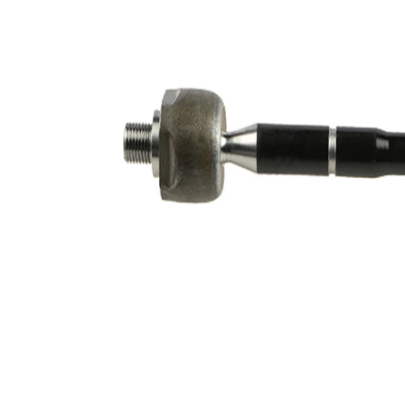
párová
VKDY
čísla
825011
výrobku