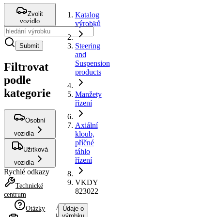
Zvolit
Katalog
vozidlo
výrobků
Steering
Submit
and
Suspension
Filtrovat
products
podle
kategorie
Manžety
řízení
Osobní
Axiální
vozidla
kloub,
příčné
Užitková
táhlo
řízení
vozidla
Rychlé odkazy
VKDY
Technické
823022
centrum
Axiální
Otázky
Údaje o
kloub,
výrobku