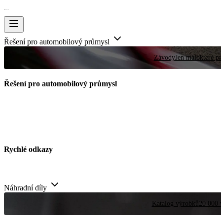
Řešení pro automobilový průmysl
Závody
Jen málokteré pr
Řešení pro automobilový průmysl
Rychlé odkazy
Náhradní díly
Katalog výrobků
20 000 