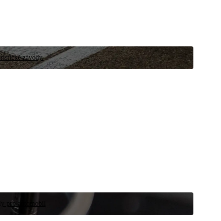
ristické závody.
íly pro automobil