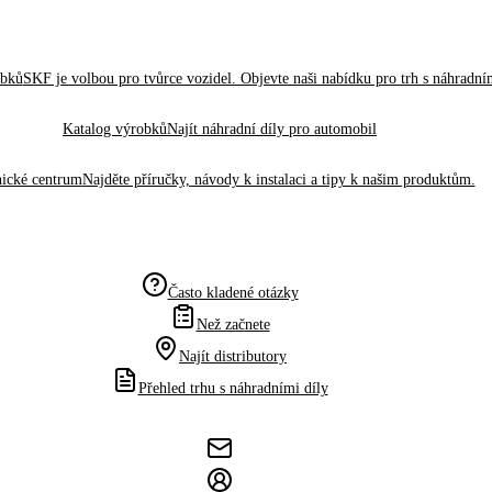
obků
SKF je volbou pro tvůrce vozidel. Objevte naši nabídku pro trh s náhradním
Katalog výrobků
Najít náhradní díly pro automobil
ické centrum
Najděte příručky, návody k instalaci a tipy k našim produktům.
Často kladené otázky
Než začnete
Najít distributory
Přehled trhu s náhradními díly