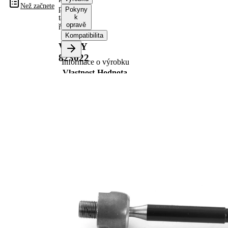
Než začnete
příčné
Pokyny
táhlo
k
opravě
řízení
Kompatibilita
VKDY
823022
Informace o výrobku
Vlastnost
Hodnota
253,1
Délka
mm
Velikost
M14X1.5
závitu
Rozměr
M18X1.5
závitu 1