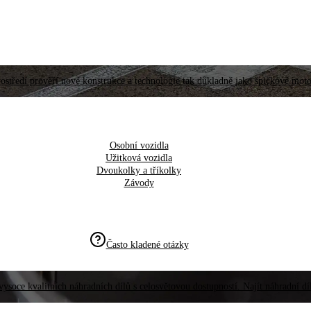
ostředí prověří nové konstrukce a technologie tak důkladně jako špičkové moto
Osobní vozidla
Užitková vozidla
Dvoukolky a tříkolky
Závody
Často kladené otázky
vysoce kvalitních náhradních dílů s celosvětovou dostupností. Najít náhradní d