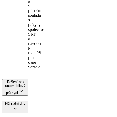
a
v
přísném
souladu
s
pokyny
společnosti
SKF
a
návodem
k
montáži
pro
dané
vozidlo.
Řešení pro
automobilový
průmysl
Náhradní díly