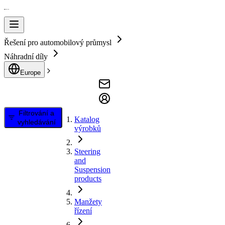
Řešení pro automobilový průmysl
Náhradní díly
Europe
Filtrování a
Katalog
vyhledávání
výrobků
Steering
and
Suspension
products
Manžety
řízení