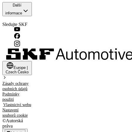
Další
informace
Sledujte SKF
Europe
|
Czech
Česko
Zásady ochrany
osobních údajů
Podmínky
použití
Vlastnictví webu
Nastavení
souborů cookie
©
Autorská
práva