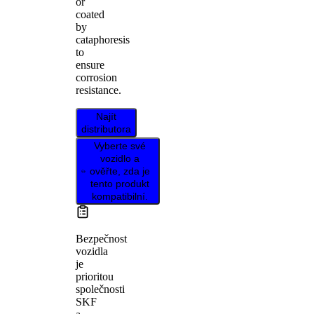
or
coated
by
cataphoresis
to
ensure
corrosion
resistance.
Najít
distributora
Vyberte své
vozidlo a
ověřte, zda je
tento produkt
kompatibilní.
Bezpečnost
vozidla
je
prioritou
společnosti
SKF