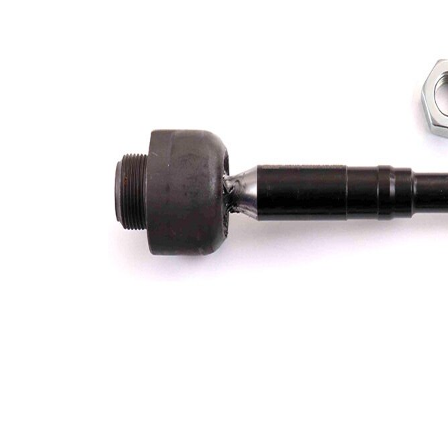
Velikost
M22 x 1,5
závitu
Doplňkový
se
výrobek/
syntetickým
doplňkové
tukem
info
Rozměr
M14 x 1,5
závitu 1