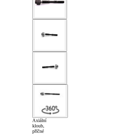
Axiální
kloub,
příčné