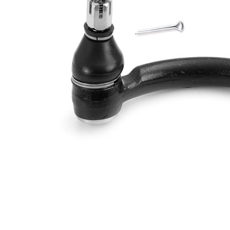
závitu
Doplňkový
se
výrobek/
syntetickým
doplňkové
tukem
info
Rozměr
M14 x 1,5
závitu 1
párová
VKDY
čísla
815008
výrobku