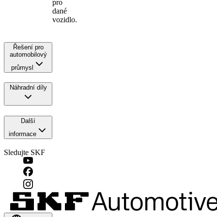
pro
dané
vozidlo.
Řešení pro
automobilový
průmysl
Náhradní díly
Další
informace
Sledujte SKF