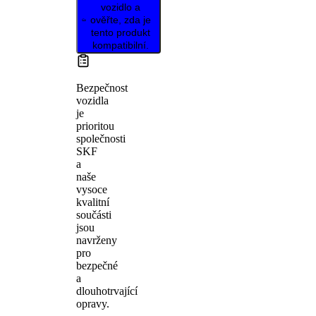
vozidlo a
ověřte, zda je
tento produkt
kompatibilní.
Bezpečnost
vozidla
je
prioritou
společnosti
SKF
a
naše
vysoce
kvalitní
součásti
jsou
navrženy
pro
bezpečné
a
dlouhotrvající
opravy.