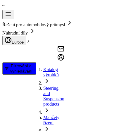
Řešení pro automobilový průmysl
Náhradní díly
Europe
Filtrování a
Katalog
vyhledávání
výrobků
Steering
and
Suspension
products
Manžety
řízení