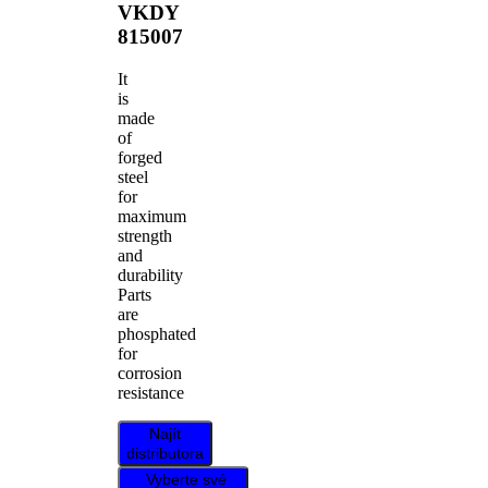
VKDY
815007
It
is
made
of
forged
steel
for
maximum
strength
and
durability
Parts
are
phosphated
for
corrosion
resistance
Najít
distributora
Vyberte své