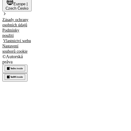
Europe
|
Czech
Česko
Zásady ochrany
osobních údajů
Podmínky
použití
Vlastnictví webu
Nastavení
souborů cookie
©
Autorská
práva