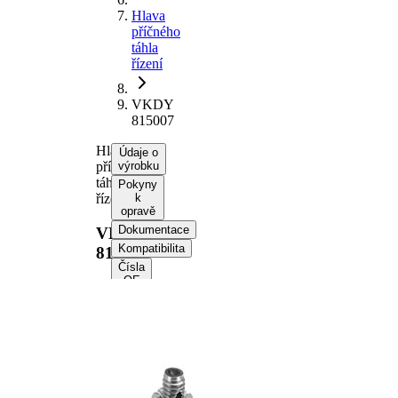
Hlava
příčného
táhla
řízení
VKDY
815007
Hlava
Údaje o
příčného
výrobku
táhla
Pokyny
řízení
k
opravě
Dokumentace
VKDY
Kompatibilita
815007
Čísla
OE
Informace o výrobku
Vlastnost
Hodnota
Délka
188,5 mm
Velikost
M10 x 1,25