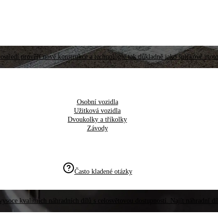
ostředí prověří nové konstrukce a technologie tak důkladně jako špičkové moto
Osobní vozidla
Užitková vozidla
Dvoukolky a tříkolky
Závody
Často kladené otázky
vysoce kvalitních náhradních dílů s celosvětovou dostupností. Najít náhradní d