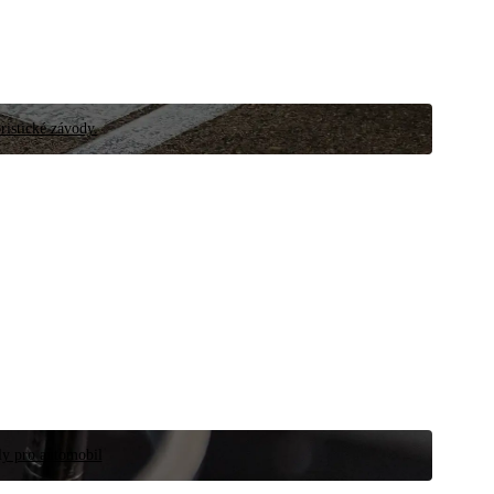
ristické závody.
íly pro automobil