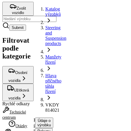
Zvolit
Katalog
vozidlo
výrobků
Steering
Submit
and
Suspension
Filtrovat
products
podle
kategorie
Manžety
řízení
Osobní
Hlava
vozidla
příčného
táhla
Užitková
řízení
vozidla
Rychlé odkazy
VKDY
814021
Technické
centrum
Hlava
Údaje o
příčného
výrobku
Otázky
táhla