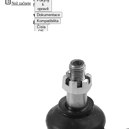
Pokyny
Než začnete
řízení
k
opravě
Dokumentace
VKDY
Kompatibilita
814021
Čísla
OE
Informace o výrobku
Vlastnost
Hodnota
Délka
85 mm
Velikost
M14 x 1,5
závitu
Doplňkový
se
výrobek/
syntetickým
doplňkové
tukem
info
Rozměr
M12 x 1,25
závitu 1