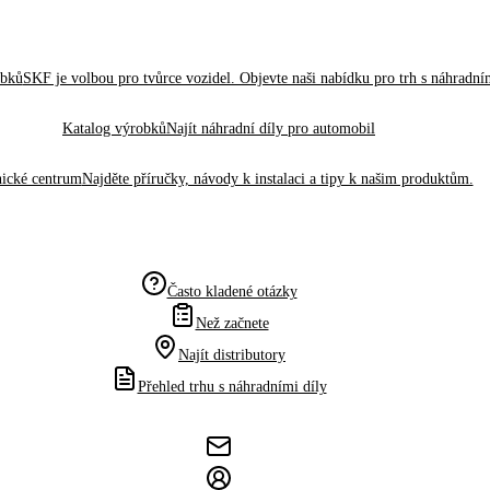
obků
SKF je volbou pro tvůrce vozidel. Objevte naši nabídku pro trh s náhradním
Katalog výrobků
Najít náhradní díly pro automobil
ické centrum
Najděte příručky, návody k instalaci a tipy k našim produktům.
Často kladené otázky
Než začnete
Najít distributory
Přehled trhu s náhradními díly