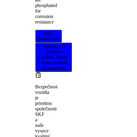
phosphated
for
corrosion
resistance
Najít
distributora
Vyberte své
vozidlo a
ověřte, zda je
tento produkt
kompatibilní.
Bezpečnost
vozidla
je
prioritou
společnosti
SKF
a
naše
vysoce
kvalitní