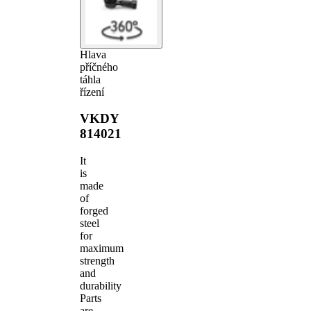
Hlava
příčného
táhla
řízení
VKDY
814021
It
is
made
of
forged
steel
for
maximum
strength
and
durability
Parts
are