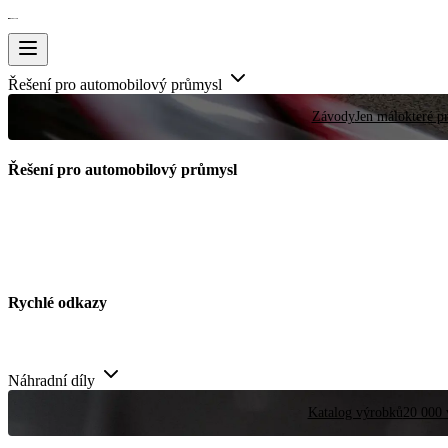
Řešení pro automobilový průmysl
Závody
Jen málokteré pr
Řešení pro automobilový průmysl
Rychlé odkazy
Náhradní díly
Katalog výrobků
20 000 