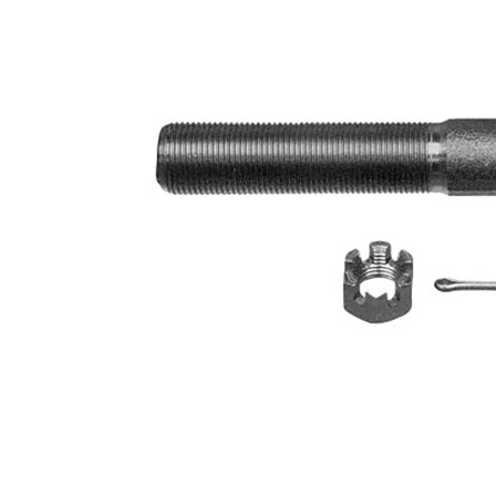
závitu
Doplňkový
se
výrobek/
syntetickým
doplňkové
tukem
info
Rozměr
M14 x 1,5
závitu 1
párová
VKDY
čísla
811044
výrobku