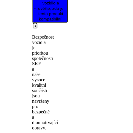
vozidlo a
ověřte, zda je
tento produkt
kompatibilní.
Bezpečnost
vozidla
je
prioritou
společnosti
SKF
a
naše
vysoce
kvalitní
součásti
jsou
navrženy
pro
bezpečné
a
dlouhotrvající
opravy.