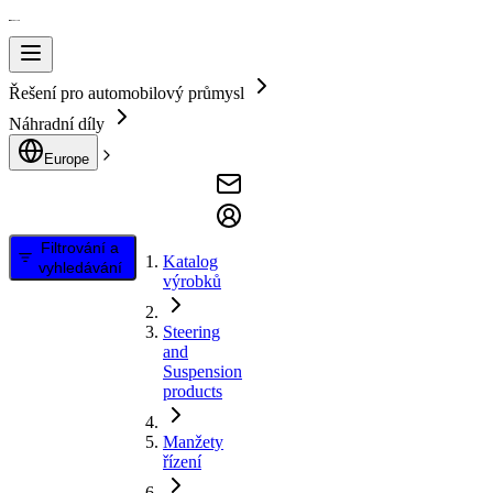
Řešení pro automobilový průmysl
Náhradní díly
Europe
Filtrování a
Katalog
vyhledávání
výrobků
Steering
and
Suspension
products
Manžety
řízení