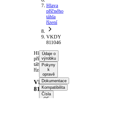
Hlava
příčného
táhla
řízení
VKDY
811046
Hlava
Údaje o
příčného
výrobku
táhla
Pokyny
řízení
k
opravě
Dokumentace
VKDY
Kompatibilita
811046
Čísla
OE
Informace o výrobku
Vlastnost
Hodnota
Délka
140,5 mm
Velikost
M21 x 1,5