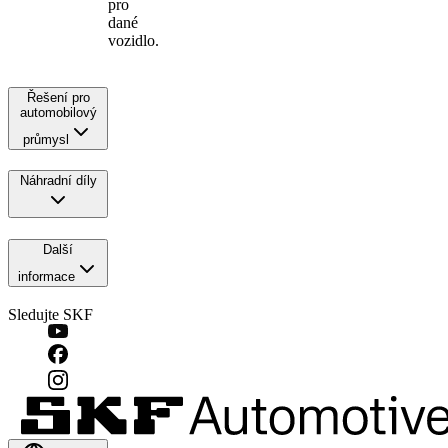
pro
dané
vozidlo.
Řešení pro
automobilový
průmysl
Náhradní díly
Další
informace
Sledujte SKF