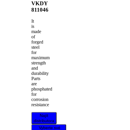
VKDY
811046
It
is
made
of
forged
steel
for
maximum
strength
and
durability
Parts
are
phosphated
for
corrosion
resistance
Najít
distributora
Vyberte své