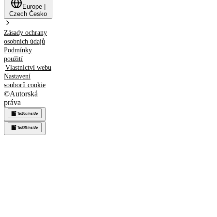
Europe
|
Czech
Česko
Zásady ochrany
osobních údajů
Podmínky
použití
Vlastnictví webu
Nastavení
souborů cookie
©
Autorská
práva