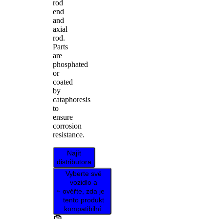
rod
end
and
axial
rod.
Parts
are
phosphated
or
coated
by
cataphoresis
to
ensure
corrosion
resistance.
Najít
distributora
Vyberte své
vozidlo a
ověřte, zda je
tento produkt
kompatibilní.