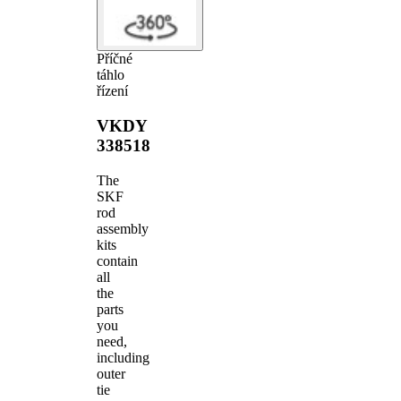
Příčné
táhlo
řízení
VKDY
338518
The
SKF
rod
assembly
kits
contain
all
the
parts
you
need,
including
outer
tie