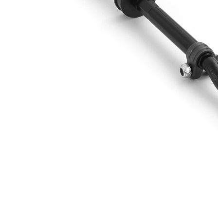
Doplňkový
se
výrobek/
syntetickým
doplňkové
tukem
info
Rozměr
M10 x 1
závitu 1