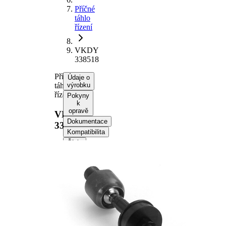
Příčné
táhlo
řízení
VKDY
338518
Příčné
Údaje o
táhlo
výrobku
řízení
Pokyny
k
opravě
VKDY
Dokumentace
338518
Kompatibilita
Čísla
OE
Informace o výrobku
Vlastnost
Hodnota
Délka
381,2 mm
Velikost
M18 x 1,5
závitu