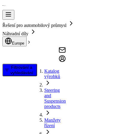
Řešení pro automobilový průmysl
Náhradní díly
Europe
Filtrování a
Katalog
vyhledávání
výrobků
Steering
and
Suspension
products
Manžety
řízení