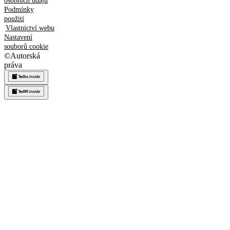
osobních údajů
Podmínky
použití
Vlastnictví webu
Nastavení
souborů cookie
©
Autorská
práva