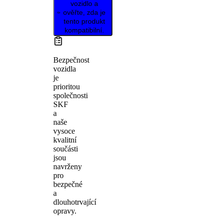
vozidlo a
ověřte, zda je
tento produkt
kompatibilní.
Bezpečnost
vozidla
je
prioritou
společnosti
SKF
a
naše
vysoce
kvalitní
součásti
jsou
navrženy
pro
bezpečné
a
dlouhotrvající
opravy.