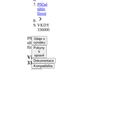
Příčné
táhlo
řízení
VKDY
336000
Příčné
Údaje o
táhlo
výrobku
řízení
Pokyny
k
opravě
VKDY
Dokumentace
336000
Kompatibilita
Informace o výrobku
Vlastnost
Hodnota
Doplňkový
se
výrobek/
syntetickým
doplňkové
tukem
info
párová
VKDY