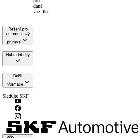
pro
dané
vozidlo.
Řešení pro
automobilový
průmysl
Náhradní díly
Další
informace
Sledujte SKF