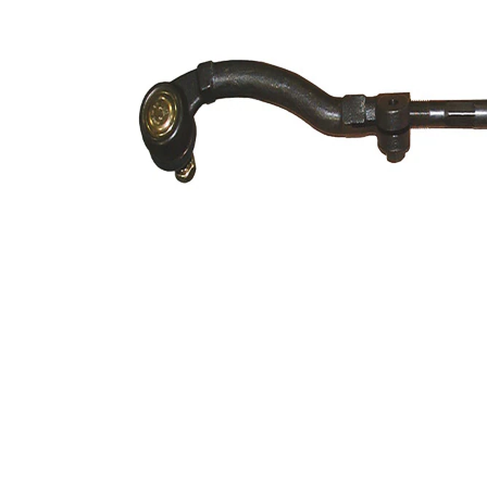
čísla
336001
výrobku