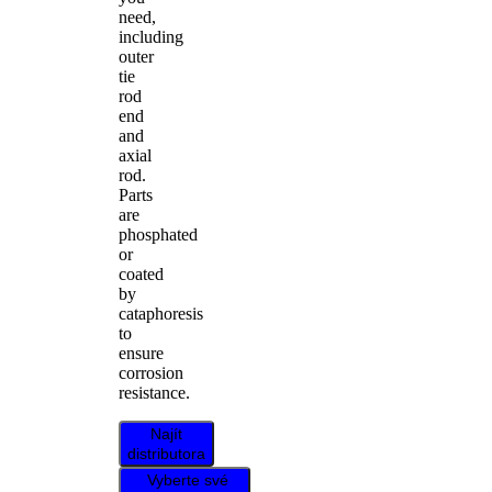
need,
including
outer
tie
rod
end
and
axial
rod.
Parts
are
phosphated
or
coated
by
cataphoresis
to
ensure
corrosion
resistance.
Najít
distributora
Vyberte své