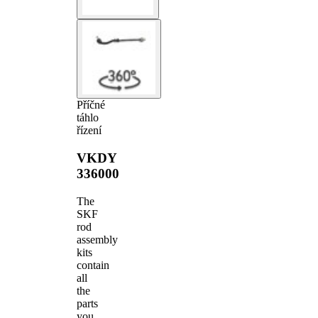
Příčné
táhlo
řízení
VKDY
336000
The
SKF
rod
assembly
kits
contain
all
the
parts
you