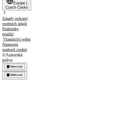
Europe
|
Czech
Česko
Zásady ochrany
osobních údajů
Podmínky
použití
Vlastnictví webu
Nastavení
souborů cookie
©
Autorská
práva