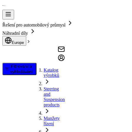
Řešení pro automobilový průmysl
Náhradní díly
Europe
Filtrování a
Katalog
vyhledávání
výrobků
Steering
and
Suspension
products
Manžety
řízení