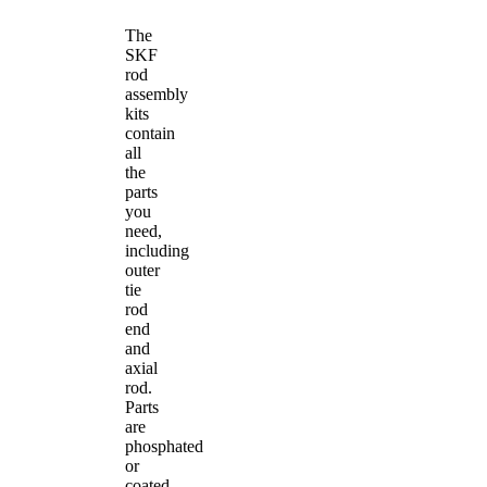
The
SKF
rod
assembly
kits
contain
all
the
parts
you
need,
including
outer
tie
rod
end
and
axial
rod.
Parts
are
phosphated
or
coated