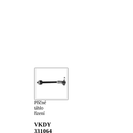
Příčné
táhlo
řízení
VKDY
331064