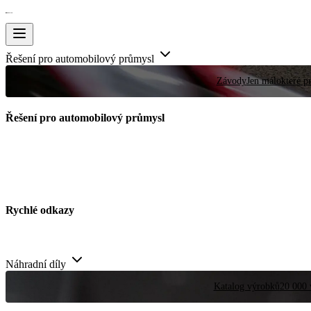
Řešení pro automobilový průmysl
Závody
Jen málokteré pr
Řešení pro automobilový průmysl
Rychlé odkazy
Náhradní díly
Katalog výrobků
20 000 