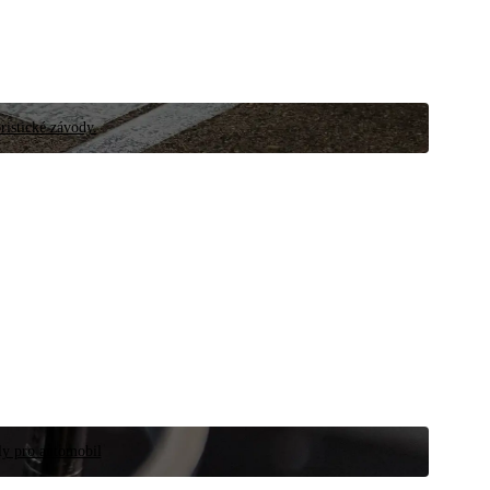
ristické závody.
íly pro automobil