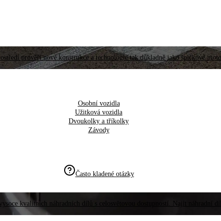
ostředí prověří nové konstrukce a technologie tak důkladně jako špičkové moto
Osobní vozidla
Užitková vozidla
Dvoukolky a tříkolky
Závody
Často kladené otázky
vysoce kvalitních náhradních dílů s celosvětovou dostupností. Najít náhradní d