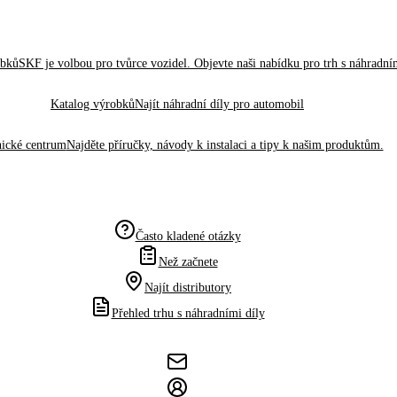
obků
SKF je volbou pro tvůrce vozidel. Objevte naši nabídku pro trh s náhradním
Katalog výrobků
Najít náhradní díly pro automobil
ické centrum
Najděte příručky, návody k instalaci a tipy k našim produktům.
Často kladené otázky
Než začnete
Najít distributory
Přehled trhu s náhradními díly