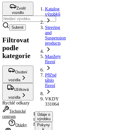
Zvolit
Katalog
vozidlo
výrobků
Steering
Submit
and
Suspension
Filtrovat
products
podle
kategorie
Manžety
řízení
Osobní
Příčné
vozidla
táhlo
řízení
Užitková
vozidla
VKDY
Rychlé odkazy
331064
Technické
Příčné
Údaje o
centrum
táhlo
výrobku
řízení
Otázky
Pokyny
k