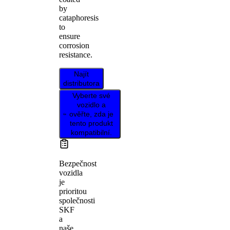
by
cataphoresis
to
ensure
corrosion
resistance.
Najít
distributora
Vyberte své
vozidlo a
ověřte, zda je
tento produkt
kompatibilní.
Bezpečnost
vozidla
je
prioritou
společnosti
SKF
a
naše